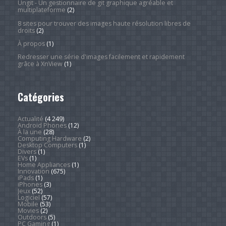
Ungit - Un gestionnaire de git graphique agréable et
multiplateforme
(2)
8 sites pour trouver des images haute résolution libres de
droits
(2)
À propos
(1)
Redresser une série d'images facilement et rapidement
grâce à XnView
(1)
Catégories
Actualité
(4 249)
Android Phones
(12)
À la une
(28)
Computing Hardware
(2)
Desktop Computers
(1)
Divers
(1)
EVs
(1)
Home Appliances
(1)
Innovation
(675)
iPads
(1)
iPhones
(3)
Jeux
(52)
Logiciel
(57)
Mobile
(53)
Movies
(2)
Outdoors
(5)
PC Gaming
(1)