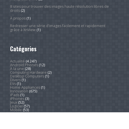
8 sites pour trouver des images haute résolution libres de
droits
(2)
À propos
(1)
Redresser une série d'images facilement et rapidement
grâce à XnView
(1)
Catégories
Actualité
(4 247)
Android Phones
(12)
À la une
(28)
Computing Hardware
(2)
Desktop Computers
(1)
Divers
(1)
EVs
(1)
Home Appliances
(1)
Innovation
(675)
iPads
(1)
iPhones
(3)
Jeux
(52)
Logiciel
(57)
Mobile
(53)
Movies
(2)
Outdoors
(5)
PC Gaming
(1)
Sleep
(2)
Sports
(546)