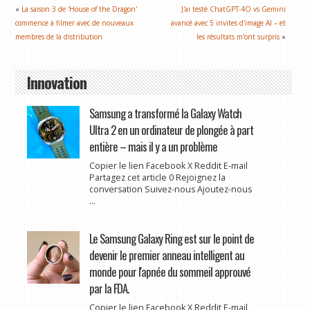
«
La saison 3 de 'House of the Dragon'
J'ai testé ChatGPT-4O vs Gemini
commence à filmer avec de nouveaux
avancé avec 5 invites d'image AI – et
membres de la distribution
les résultats m'ont surpris
»
Innovation
Samsung a transformé la Galaxy Watch
Ultra 2 en un ordinateur de plongée à part
entière – mais il y a un problème
Copier le lien Facebook X Reddit E-mail
Partagez cet article 0 Rejoignez la
conversation Suivez-nous Ajoutez-nous
...
Le Samsung Galaxy Ring est sur le point de
devenir le premier anneau intelligent au
monde pour l'apnée du sommeil approuvé
par la FDA.
Copier le lien Facebook X Reddit E-mail