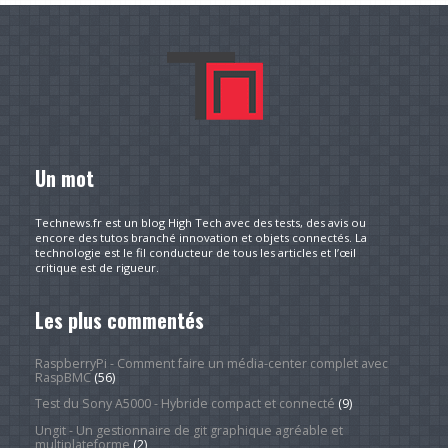
Un mot
Technews.fr est un blog High Tech avec des tests, des avis ou
encore des tutos branché innovation et objets connectés. La
technologie est le fil conducteur de tous les articles et l’œil
critique est de rigueur.
Les plus commentés
RaspberryPi - Comment faire un média-center complet avec
RaspBMC
(56)
Test du Sony A5000 - Hybride compact et connecté
(9)
Ungit - Un gestionnaire de git graphique agréable et
multiplateforme
(2)