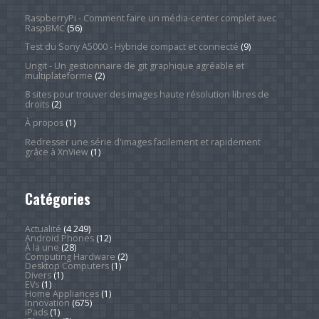
RaspberryPi - Comment faire un média-center complet avec
RaspBMC
(56)
Test du Sony A5000 - Hybride compact et connecté
(9)
Ungit - Un gestionnaire de git graphique agréable et
multiplateforme
(2)
8 sites pour trouver des images haute résolution libres de
droits
(2)
À propos
(1)
Redresser une série d'images facilement et rapidement
grâce à XnView
(1)
Catégories
Actualité
(4 249)
Android Phones
(12)
À la une
(28)
Computing Hardware
(2)
Desktop Computers
(1)
Divers
(1)
EVs
(1)
Home Appliances
(1)
Innovation
(675)
iPads
(1)