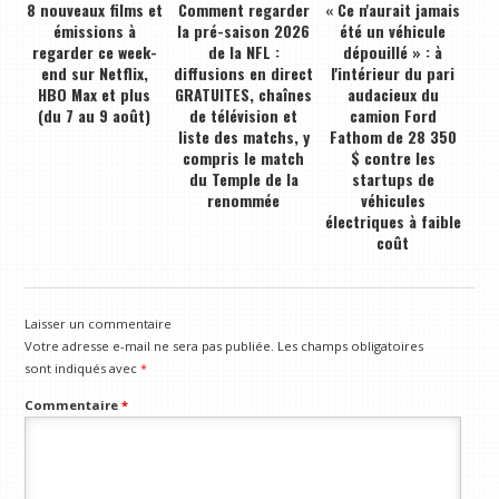
8 nouveaux films et
Comment regarder
« Ce n'aurait jamais
émissions à
la pré-saison 2026
été un véhicule
regarder ce week-
de la NFL :
dépouillé » : à
end sur Netflix,
diffusions en direct
l'intérieur du pari
HBO Max et plus
GRATUITES, chaînes
audacieux du
(du 7 au 9 août)
de télévision et
camion Ford
liste des matchs, y
Fathom de 28 350
compris le match
$ contre les
du Temple de la
startups de
renommée
véhicules
électriques à faible
coût
Laisser un commentaire
Votre adresse e-mail ne sera pas publiée.
Les champs obligatoires
sont indiqués avec
*
Commentaire
*