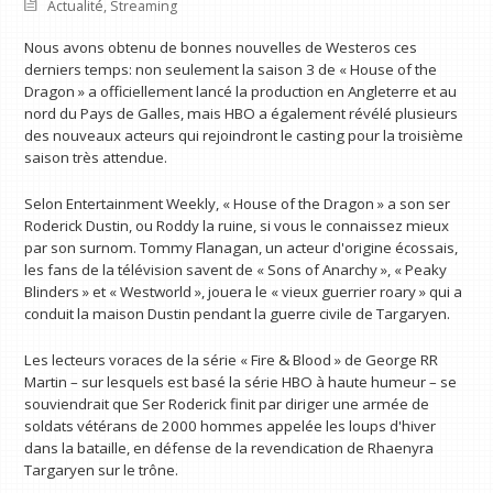
Actualité
,
Streaming
Nous avons obtenu de bonnes nouvelles de Westeros ces
derniers temps: non seulement la saison 3 de « House of the
Dragon » a officiellement lancé la production en Angleterre et au
nord du Pays de Galles, mais HBO a également révélé plusieurs
des nouveaux acteurs qui rejoindront le casting pour la troisième
saison très attendue.
Selon Entertainment Weekly, « House of the Dragon » a son ser
Roderick Dustin, ou Roddy la ruine, si vous le connaissez mieux
par son surnom. Tommy Flanagan, un acteur d'origine écossais,
les fans de la télévision savent de « Sons of Anarchy », « Peaky
Blinders » et « Westworld », jouera le « vieux guerrier roary » qui a
conduit la maison Dustin pendant la guerre civile de Targaryen.
Les lecteurs voraces de la série « Fire & Blood » de George RR
Martin – sur lesquels est basé la série HBO à haute humeur – se
souviendrait que Ser Roderick finit par diriger une armée de
soldats vétérans de 2000 hommes appelée les loups d'hiver
dans la bataille, en défense de la revendication de Rhaenyra
Targaryen sur le trône.