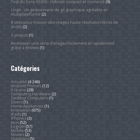
Test du Sony A5000 - Hybride compact et connecté
(9)
Ungit - Un gestionnaire de git graphique agréable et
multiplateforme
(2)
8 sites pour trouver des images haute résolution libres de
droits
(2)
À propos
(1)
Redresser une série d'images facilement et rapidement
grâce à XnView
(1)
Catégories
Actualité
(4 246)
Android Phones
(12)
À la une
(28)
Computing Hardware
(2)
Desktop Computers
(1)
Divers
(1)
Home Appliances
(1)
Innovation
(675)
iPads
(1)
iPhones
(3)
Jeux
(52)
Logiciel
(57)
Mobile
(53)
Movies
(2)
Outdoors
(5)