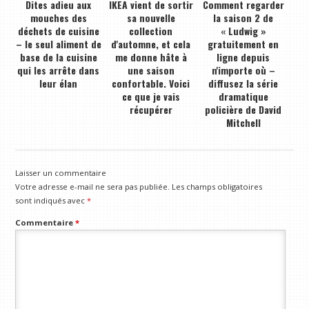
Dites adieu aux
IKEA vient de sortir
Comment regarder
mouches des
sa nouvelle
la saison 2 de
déchets de cuisine
collection
« Ludwig »
– le seul aliment de
d'automne, et cela
gratuitement en
base de la cuisine
me donne hâte à
ligne depuis
qui les arrête dans
une saison
n'importe où –
leur élan
confortable. Voici
diffusez la série
ce que je vais
dramatique
récupérer
policière de David
Mitchell
Laisser un commentaire
Votre adresse e-mail ne sera pas publiée.
Les champs obligatoires
sont indiqués avec
*
Commentaire
*