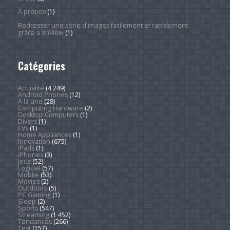
À propos
(1)
Redresser une série d'images facilement et rapidement
grâce à XnView
(1)
Catégories
Actualité
(4 249)
Android Phones
(12)
À la une
(28)
Computing Hardware
(2)
Desktop Computers
(1)
Divers
(1)
EVs
(1)
Home Appliances
(1)
Innovation
(675)
iPads
(1)
iPhones
(3)
Jeux
(52)
Logiciel
(57)
Mobile
(53)
Movies
(2)
Outdoors
(5)
PC Gaming
(1)
Sleep
(2)
Sports
(547)
Streaming
(1 452)
Tendances
(266)
Test
(157)