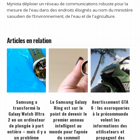
Myriota déploier un réseau de communications robuste pour la
mesure de l'eau dans des endroits éloignés au nom du ministère
saoudien de l'Environnement, de l'eau et de l'agriculture.
Articles en relation
Samsung a
Le Samsung Galaxy
Avertissement GTA
transformé la
Ring est sur le
6 : les escroqueries
Galaxy Watch Ultra
point de devenir le
à la précommande
2 en un ordinateur
premier anneau
volent les
de plongée à part
intelligent au
informations des
entière – mais il y a
monde pour l'apnée
utilisateurs et
un problème
du sommeil
propagent des