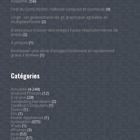
RaspBMC
(56)
Test du Sony A5000 - Hybride compact et connecté
(9)
Ungit - Un gestionnaire de git graphique agréable et
multiplateforme
(2)
8 sites pour trouver des images haute résolution libres de
droits
(2)
À propos
(1)
Redresser une série d'images facilement et rapidement
grâce à XnView
(1)
Catégories
Actualité
(4 249)
Android Phones
(12)
À la une
(28)
Computing Hardware
(2)
Desktop Computers
(1)
Divers
(1)
EVs
(1)
Home Appliances
(1)
Innovation
(675)
iPads
(1)
iPhones
(3)
Jeux
(52)
Logiciel
(57)