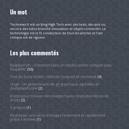
Un mot
Technews.fr est un blog High Tech avec des tests, des avis ou
encore des tutos branché innovation et objets connectés. La
technologie est le fil conducteur de tous les articles et l’œil
critique est de rigueur.
Les plus commentés
RaspberryPi - Comment faire un média-center complet avec
RaspBMC
(56)
Test du Sony A5000 - Hybride compact et connecté
(9)
Ungit - Un gestionnaire de git graphique agréable et
multiplateforme
(2)
8 sites pour trouver des images haute résolution libres de
droits
(2)
À propos
(1)
Redresser une série d'images facilement et rapidement
grâce à XnView
(1)