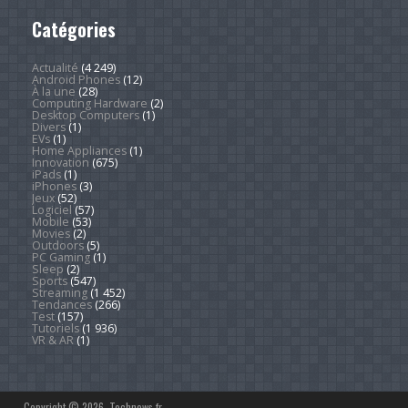
Catégories
Actualité
(4 249)
Android Phones
(12)
À la une
(28)
Computing Hardware
(2)
Desktop Computers
(1)
Divers
(1)
EVs
(1)
Home Appliances
(1)
Innovation
(675)
iPads
(1)
iPhones
(3)
Jeux
(52)
Logiciel
(57)
Mobile
(53)
Movies
(2)
Outdoors
(5)
PC Gaming
(1)
Sleep
(2)
Sports
(547)
Streaming
(1 452)
Tendances
(266)
Test
(157)
Tutoriels
(1 936)
VR & AR
(1)
Copyright © 2026. Technews.fr