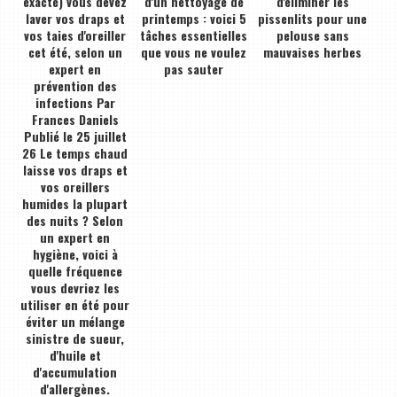
exacte) vous devez
d'un nettoyage de
d'éliminer les
laver vos draps et
printemps : voici 5
pissenlits pour une
vos taies d'oreiller
tâches essentielles
pelouse sans
cet été, selon un
que vous ne voulez
mauvaises herbes
expert en
pas sauter
prévention des
infections Par
Frances Daniels
Publié le 25 juillet
26 Le temps chaud
laisse vos draps et
vos oreillers
humides la plupart
des nuits ? Selon
un expert en
hygiène, voici à
quelle fréquence
vous devriez les
utiliser en été pour
éviter un mélange
sinistre de sueur,
d'huile et
d'accumulation
d'allergènes.