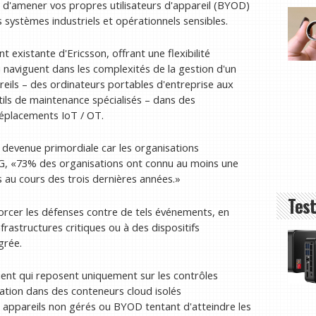
es d'amener vos propres utilisateurs d'appareil (BYOD)
 systèmes industriels et opérationnels sensibles.
nt existante d'Ericsson, offrant une flexibilité
 naviguent dans les complexités de la gestion d'un
eils – des ordinateurs portables d'entreprise aux
ils de maintenance spécialisés – dans des
éplacements IoT / OT.
t devenue primordiale car les organisations
MG, «73% des organisations ont connu au moins une
s au cours des trois dernières années.»
Test
forcer les défenses contre de tels événements, en
frastructures critiques ou à des dispositifs
grée.
ient qui reposent uniquement sur les contrôles
cation dans des conteneurs cloud isolés
 appareils non gérés ou BYOD tentant d'atteindre les