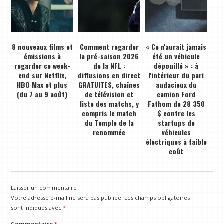
8 nouveaux films et
Comment regarder
« Ce n'aurait jamais
émissions à
la pré-saison 2026
été un véhicule
regarder ce week-
de la NFL :
dépouillé » : à
end sur Netflix,
diffusions en direct
l'intérieur du pari
HBO Max et plus
GRATUITES, chaînes
audacieux du
(du 7 au 9 août)
de télévision et
camion Ford
liste des matchs, y
Fathom de 28 350
compris le match
$ contre les
du Temple de la
startups de
renommée
véhicules
électriques à faible
coût
Laisser un commentaire
Votre adresse e-mail ne sera pas publiée.
Les champs obligatoires
sont indiqués avec
*
Commentaire
*