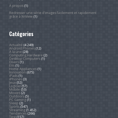
À propos
(1)
Redresser une série d'images facilement et rapidement
grâce à XnView
(1)
Catégories
Actualité
(4 249)
Android Phones
(12)
À la une
(28)
Computing Hardware
(2)
Desktop Computers
(1)
Divers
(1)
EVs
(1)
Home Appliances
(1)
Innovation
(675)
iPads
(1)
iPhones
(3)
Jeux
(52)
Logiciel
(57)
Mobile
(53)
Movies
(2)
Outdoors
(5)
PC Gaming
(1)
Sleep
(2)
Sports
(547)
Streaming
(1 452)
Tendances
(266)
Test
(157)