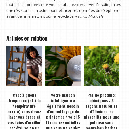
toutes les données que vous souhaitez conserver. Ensuite, faites
une résistance en usine pour effacer ces données du téléphone
avant de la remettre pour le recyclage.
– Philip Michaels
Articles en relation
C'est à quelle
Votre maison
Pas de produits
fréquence (et à la
intelligente a
chimiques : 3
température
également besoin
façons naturelles
exacte) vous devez
d'un nettoyage de
d'éliminer les
laver vos draps et
printemps : voici 5
pissenlits pour une
vos taies d'oreiller
tâches essentielles
pelouse sans
cet été, selon un
que vous ne voulez
mauvaises herbes