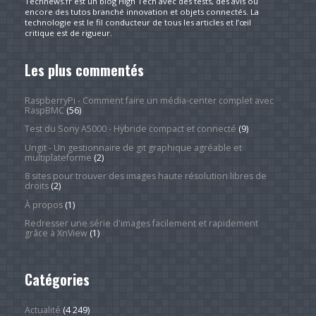
Technews.fr est un blog High Tech avec des tests, des avis ou
encore des tutos branché innovation et objets connectés. La
technologie est le fil conducteur de tous les articles et l’œil
critique est de rigueur.
Les plus commentés
RaspberryPi - Comment faire un média-center complet avec
RaspBMC
(56)
Test du Sony A5000 - Hybride compact et connecté
(9)
Ungit - Un gestionnaire de git graphique agréable et
multiplateforme
(2)
8 sites pour trouver des images haute résolution libres de
droits
(2)
À propos
(1)
Redresser une série d'images facilement et rapidement
grâce à XnView
(1)
Catégories
Actualité
(4 249)