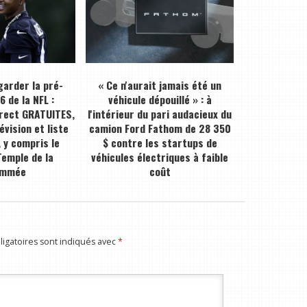
arder la pré-
« Ce n'aurait jamais été un
 de la NFL :
véhicule dépouillé » : à
irect GRATUITES,
l'intérieur du pari audacieux du
évision et liste
camion Ford Fathom de 28 350
 y compris le
$ contre les startups de
emple de la
véhicules électriques à faible
ommée
coût
igatoires sont indiqués avec
*