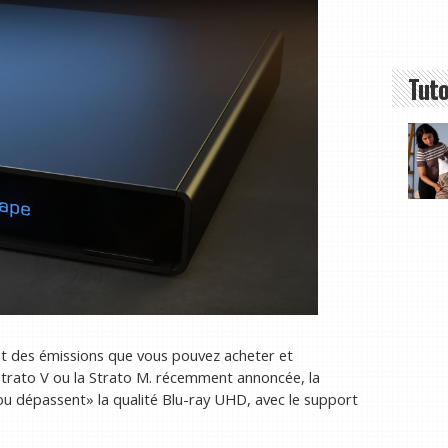
Tuto
et des émissions que vous pouvez acheter et
Strato V ou la Strato M. récemment annoncée, la
u dépassent» la qualité Blu-ray UHD, avec le support
.