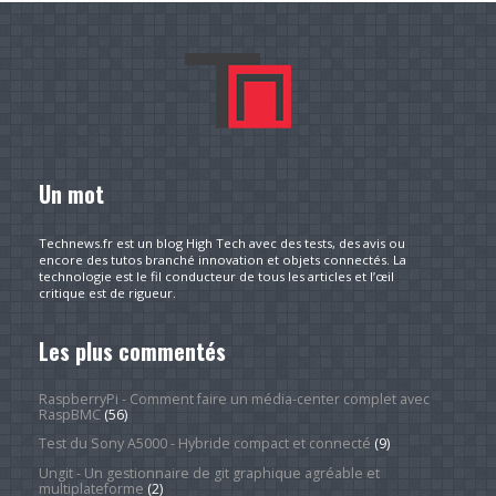
Un mot
Technews.fr est un blog High Tech avec des tests, des avis ou
encore des tutos branché innovation et objets connectés. La
technologie est le fil conducteur de tous les articles et l’œil
critique est de rigueur.
Les plus commentés
RaspberryPi - Comment faire un média-center complet avec
RaspBMC
(56)
Test du Sony A5000 - Hybride compact et connecté
(9)
Ungit - Un gestionnaire de git graphique agréable et
multiplateforme
(2)