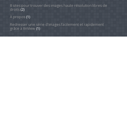
8 sites pour trouver des images haute résolution libres de
droits
(2)
À propos
(1)
Redresser une série d'images facilement et rapidement
grâce à XnView
(1)
Catégories
Actualité
(4 249)
Android Phones
(12)
À la une
(28)
Computing Hardware
(2)
Desktop Computers
(1)
Divers
(1)
EVs
(1)
Home Appliances
(1)
Innovation
(675)
iPads
(1)
iPhones
(3)
Jeux
(52)
Logiciel
(57)
Mobile
(53)
Movies
(2)
Outdoors
(5)
PC Gaming
(1)
Sleep
(2)
Sports
(547)