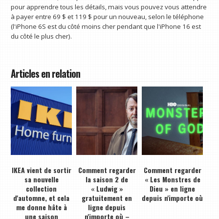
pour apprendre tous les détails, mais vous pouvez vous attendre
à payer entre 69 $ et 119 $ pour un nouveau, selon le téléphone
(l'iPhone 6S est du côté moins cher pendant que l'iPhone 16 est
du côté le plus cher).
Articles en relation
IKEA vient de sortir
Comment regarder
Comment regarder
sa nouvelle
la saison 2 de
« Les Monstres de
collection
« Ludwig »
Dieu » en ligne
d'automne, et cela
gratuitement en
depuis n'importe où
me donne hâte à
ligne depuis
une saison
n'importe où –