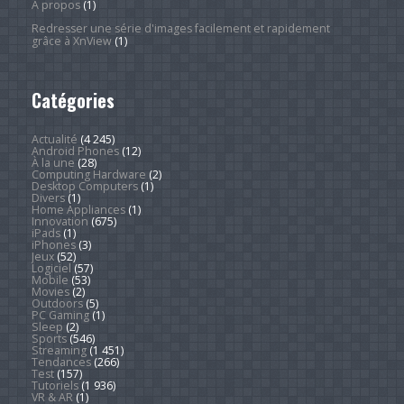
À propos
(1)
Redresser une série d'images facilement et rapidement
grâce à XnView
(1)
Catégories
Actualité
(4 245)
Android Phones
(12)
À la une
(28)
Computing Hardware
(2)
Desktop Computers
(1)
Divers
(1)
Home Appliances
(1)
Innovation
(675)
iPads
(1)
iPhones
(3)
Jeux
(52)
Logiciel
(57)
Mobile
(53)
Movies
(2)
Outdoors
(5)
PC Gaming
(1)
Sleep
(2)
Sports
(546)
Streaming
(1 451)
Tendances
(266)
Test
(157)
Tutoriels
(1 936)
VR & AR
(1)