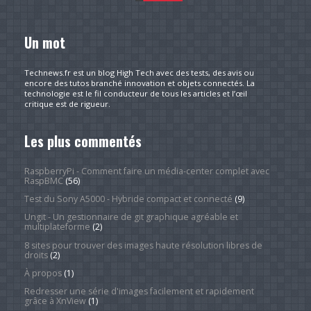
Un mot
Technews.fr est un blog High Tech avec des tests, des avis ou
encore des tutos branché innovation et objets connectés. La
technologie est le fil conducteur de tous les articles et l’œil
critique est de rigueur.
Les plus commentés
RaspberryPi - Comment faire un média-center complet avec
RaspBMC
(56)
Test du Sony A5000 - Hybride compact et connecté
(9)
Ungit - Un gestionnaire de git graphique agréable et
multiplateforme
(2)
8 sites pour trouver des images haute résolution libres de
droits
(2)
À propos
(1)
Redresser une série d'images facilement et rapidement
grâce à XnView
(1)