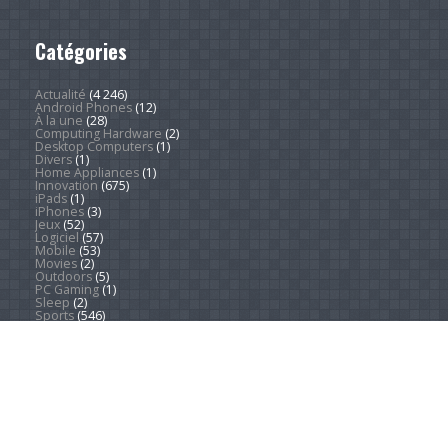
Catégories
Actualité
(4 246)
Android Phones
(12)
À la une
(28)
Computing Hardware
(2)
Desktop Computers
(1)
Divers
(1)
Home Appliances
(1)
Innovation
(675)
iPads
(1)
iPhones
(3)
Jeux
(52)
Logiciel
(57)
Mobile
(53)
Movies
(2)
Outdoors
(5)
PC Gaming
(1)
Sleep
(2)
Sports
(546)
Streaming
(1 451)
Tendances
(266)
Test
(157)
Tutoriels
(1 936)
VR & AR
(1)