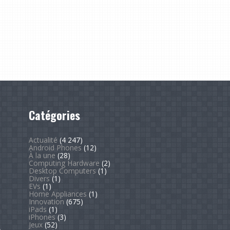
Catégories
Actualité
(4 247)
Android Phones
(12)
À la une
(28)
Computing Hardware
(2)
Desktop Computers
(1)
Divers
(1)
EVs
(1)
Home Appliances
(1)
Innovation
(675)
iPads
(1)
iPhones
(3)
Jeux
(52)