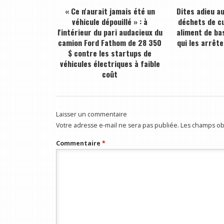
« Ce n'aurait jamais été un
Dites adieu a
véhicule dépouillé » : à
déchets de cu
l'intérieur du pari audacieux du
aliment de bas
camion Ford Fathom de 28 350
qui les arrête
$ contre les startups de
véhicules électriques à faible
coût
Laisser un commentaire
Votre adresse e-mail ne sera pas publiée.
Les champs obl
Commentaire
*