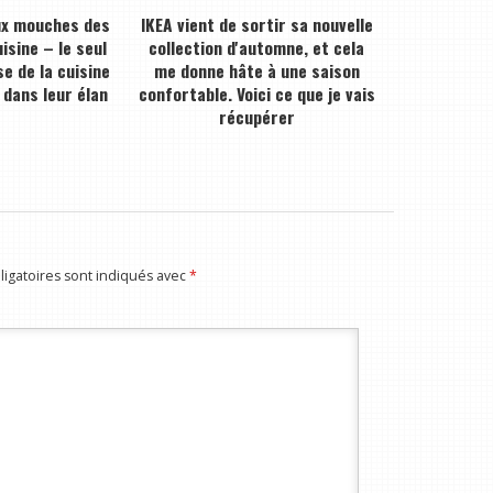
ux mouches des
IKEA vient de sortir sa nouvelle
isine – le seul
collection d'automne, et cela
e de la cuisine
me donne hâte à une saison
 dans leur élan
confortable. Voici ce que je vais
récupérer
igatoires sont indiqués avec
*