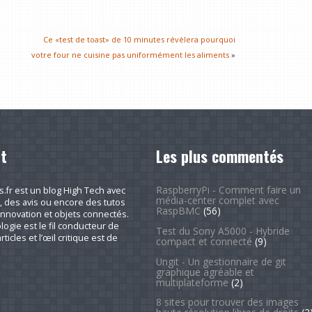
Ce «test de toast» de 10 minutes révèlera pourquoi
votre four ne cuisine pas uniformément les aliments
»
t
Les plus commentés
RaspberryPi - Comment faire un
fr est un blog High Tech avec
média-center complet avec
, des avis ou encore des tutos
RaspBMC
(56)
nnovation et objets connectés.
logie est le fil conducteur de
Test du Sony A5000 - Hybride
rticles et l’œil critique est de
compact et connecté
(9)
Ungit - Un gestionnaire de git
graphique agréable et
multiplateforme
(2)
8 sites pour trouver des images