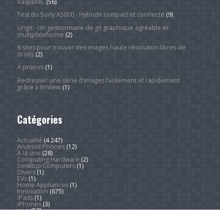
RaspBMC
(56)
Test du Sony A5000 - Hybride compact et connecté
(9)
Ungit - Un gestionnaire de git graphique agréable et
multiplateforme
(2)
8 sites pour trouver des images haute résolution libres de
droits
(2)
À propos
(1)
Redresser une série d'images facilement et rapidement
grâce à XnView
(1)
Catégories
Actualité
(4 247)
Android Phones
(12)
À la une
(28)
Computing Hardware
(2)
Desktop Computers
(1)
Divers
(1)
EVs
(1)
Home Appliances
(1)
Innovation
(675)
iPads
(1)
iPhones
(3)
Jeux
(52)
Logiciel
(57)