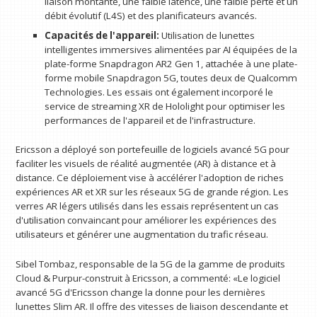
liaison montante, une faible latence, une faible perte et un
débit évolutif (L4S) et des planificateurs avancés.
Capacités de l'appareil:
Utilisation de lunettes
intelligentes immersives alimentées par AI équipées de la
plate-forme Snapdragon AR2 Gen 1, attachée à une plate-
forme mobile Snapdragon 5G, toutes deux de Qualcomm
Technologies. Les essais ont également incorporé le
service de streaming XR de Hololight pour optimiser les
performances de l'appareil et de l'infrastructure.
Ericsson a déployé son portefeuille de logiciels avancé 5G pour
faciliter les visuels de réalité augmentée (AR) à distance et à
distance. Ce déploiement vise à accélérer l'adoption de riches
expériences AR et XR sur les réseaux 5G de grande région. Les
verres AR légers utilisés dans les essais représentent un cas
d'utilisation convaincant pour améliorer les expériences des
utilisateurs et générer une augmentation du trafic réseau.
Sibel Tombaz, responsable de la 5G de la gamme de produits
Cloud & Purpur-construit à Ericsson, a commenté: «Le logiciel
avancé 5G d'Ericsson change la donne pour les dernières
lunettes Slim AR. Il offre des vitesses de liaison descendante et