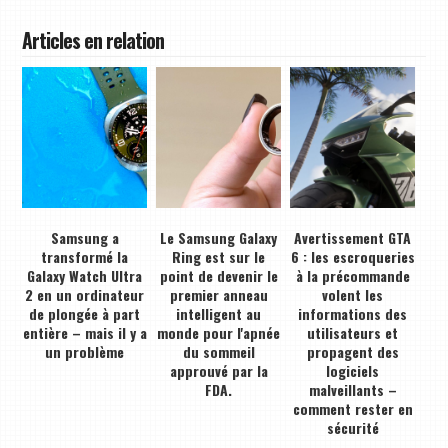
Articles en relation
Samsung a
Le Samsung Galaxy
Avertissement GTA
transformé la
Ring est sur le
6 : les escroqueries
Galaxy Watch Ultra
point de devenir le
à la précommande
2 en un ordinateur
premier anneau
volent les
de plongée à part
intelligent au
informations des
entière – mais il y a
monde pour l'apnée
utilisateurs et
un problème
du sommeil
propagent des
approuvé par la
logiciels
FDA.
malveillants –
comment rester en
sécurité