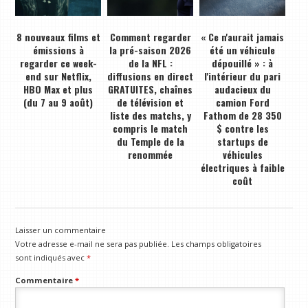
8 nouveaux films et
Comment regarder
« Ce n'aurait jamais
émissions à
la pré-saison 2026
été un véhicule
regarder ce week-
de la NFL :
dépouillé » : à
end sur Netflix,
diffusions en direct
l'intérieur du pari
HBO Max et plus
GRATUITES, chaînes
audacieux du
(du 7 au 9 août)
de télévision et
camion Ford
liste des matchs, y
Fathom de 28 350
compris le match
$ contre les
du Temple de la
startups de
renommée
véhicules
électriques à faible
coût
Laisser un commentaire
Votre adresse e-mail ne sera pas publiée.
Les champs obligatoires
sont indiqués avec
*
Commentaire
*