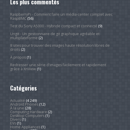
Les plus commentés
RaspberryPi - Comment faire un média-center complet avec
RaspBMC
(56)
Test du Sony A5000 - Hybride compact et connecté
(9)
Ungit - Un gestionnaire de git graphique agréable et
multiplateforme
(2)
8 sites pour trouver des images haute résolution libres de
droits
(2)
À propos
(1)
Redresser une série d'images facilement et rapidement
grâce à XnView
(1)
Catégories
Actualité
(4 249)
Android Phones
(12)
À la une
(28)
Computing Hardware
(2)
Desktop Computers
(1)
Divers
(1)
EVs
(1)
Home Appliances
(1)