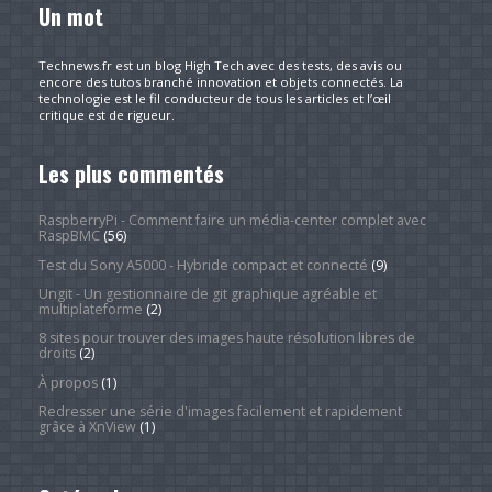
Un mot
Technews.fr est un blog High Tech avec des tests, des avis ou
encore des tutos branché innovation et objets connectés. La
technologie est le fil conducteur de tous les articles et l’œil
critique est de rigueur.
Les plus commentés
RaspberryPi - Comment faire un média-center complet avec
RaspBMC
(56)
Test du Sony A5000 - Hybride compact et connecté
(9)
Ungit - Un gestionnaire de git graphique agréable et
multiplateforme
(2)
8 sites pour trouver des images haute résolution libres de
droits
(2)
À propos
(1)
Redresser une série d'images facilement et rapidement
grâce à XnView
(1)