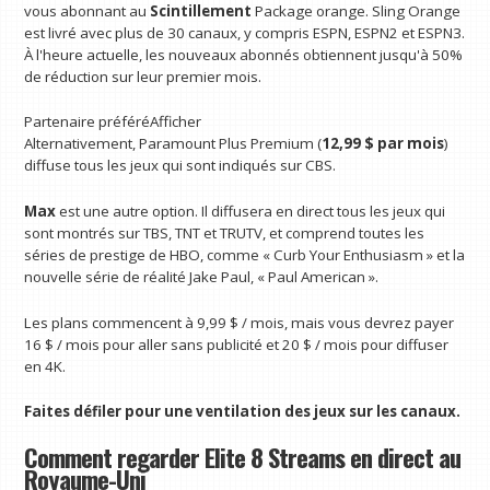
vous abonnant au
Scintillement
Package orange. Sling Orange
est livré avec plus de 30 canaux, y compris ESPN, ESPN2 et ESPN3.
À l'heure actuelle, les nouveaux abonnés obtiennent jusqu'à 50%
de réduction sur leur premier mois.
Partenaire préféré
Afficher
Alternativement, Paramount Plus Premium (
12,99 $ par mois
)
diffuse tous les jeux qui sont indiqués sur CBS.
Max
est une autre option.
Il diffusera en direct tous les jeux qui
sont montrés sur TBS, TNT et TRUTV, et comprend toutes les
séries de prestige de HBO, comme « Curb Your Enthusiasm » et la
nouvelle série de réalité Jake Paul, « Paul American ».
Les plans commencent à 9,99 $ / mois, mais vous devrez payer
16 $ / mois pour aller sans publicité et 20 $ / mois pour diffuser
en 4K.
Faites défiler pour une ventilation des jeux sur les canaux.
Comment regarder Elite 8 Streams en direct au
Royaume-Uni