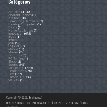
Catégories
Actualité
(4 240)
Android Phones
(11)
À la une
(28)
Computing Hardware
(2)
Desktop Computers
(1)
Divers
(1)
Home Appliances
(1)
Innovation
(675)
iPads
(1)
iPhones
(3)
Jeux
(52)
Logiciel
(57)
Mobile
(53)
Movies
(2)
Outdoors
(5)
PC Gaming
(1)
Sleep
(2)
Sports
(546)
Streaming
(1 448)
Tendances
(266)
Test
(157)
Tutoriels
(1 936)
VR & AR
(1)
Copyright © 2026. Technews.fr
DEVENEZ RÉDACTEUR
PARTENARIATS
À PROPOS
MENTIONS LÉGALES