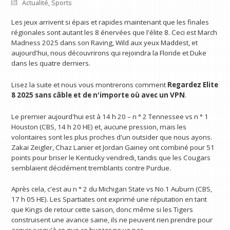
Actualité
,
Sports
Les jeux arrivent si épais et rapides maintenant que les finales
régionales sont autant les 8 énervées que l'élite 8. Ceci est March
Madness 2025 dans son Raving, Wild aux yeux Maddest, et
aujourd'hui, nous découvrirons qui rejoindra la Floride et Duke
dans les quatre derniers.
Lisez la suite et nous vous montrerons comment
Regardez Elite
8 2025 sans câble et
de n'importe où avec un VPN
.
Le premier aujourd'hui est à 14 h 20 – n ° 2 Tennessee vs n ° 1
Houston (CBS, 14 h 20 HE) et, aucune pression, mais les
volontaires sont les plus proches d'un outsider que nous ayons.
Zakai Zeigler, Chaz Lanier et Jordan Gainey ont combiné pour 51
points pour briser le Kentucky vendredi, tandis que les Cougars
semblaient décidément tremblants contre Purdue.
Après cela, c'est au n ° 2 du Michigan State vs No.1 Auburn (CBS,
17 h 05 HE). Les Spartiates ont exprimé une réputation en tant
que Kings de retour cette saison, donc même si les Tigers
construisent une avance saine, ils ne peuvent rien prendre pour