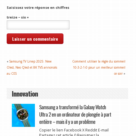
Saisissez votre réponse en chiffres
treize − six =
«
Samsung TV Linep 2025: New
Comment utiliser la règle du sommeil
Oled, Neo Qled et 8K TVS annoncés
10-3-2-1-0 pour un meilleur sommeil
au CES
ce soir
»
Innovation
Samsung a transformé la Galaxy Watch
Ultra 2 en un ordinateur de plongée à part
entière – mais il y a un problème
Copier le lien Facebook X Reddit E-mail
Partagez cet article 0 Rejoignez la