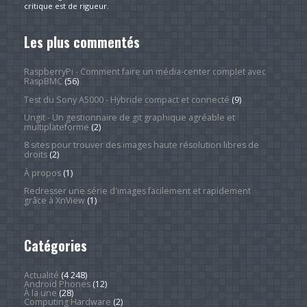
critique est de rigueur.
Les plus commentés
RaspberryPi - Comment faire un média-center complet avec
RaspBMC
(56)
Test du Sony A5000 - Hybride compact et connecté
(9)
Ungit - Un gestionnaire de git graphique agréable et
multiplateforme
(2)
8 sites pour trouver des images haute résolution libres de
droits
(2)
À propos
(1)
Redresser une série d'images facilement et rapidement
grâce à XnView
(1)
Catégories
Actualité
(4 248)
Android Phones
(12)
À la une
(28)
Computing Hardware
(2)