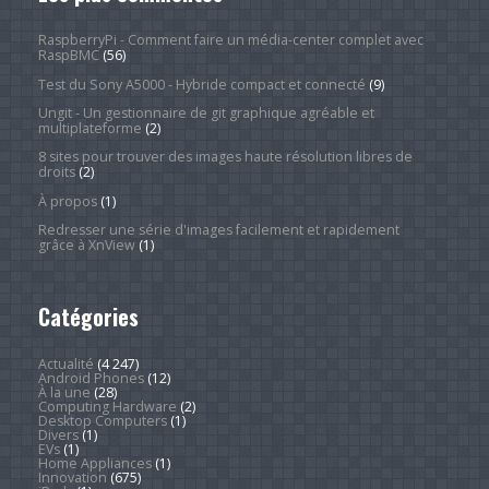
RaspberryPi - Comment faire un média-center complet avec
RaspBMC
(56)
Test du Sony A5000 - Hybride compact et connecté
(9)
Ungit - Un gestionnaire de git graphique agréable et
multiplateforme
(2)
8 sites pour trouver des images haute résolution libres de
droits
(2)
À propos
(1)
Redresser une série d'images facilement et rapidement
grâce à XnView
(1)
Catégories
Actualité
(4 247)
Android Phones
(12)
À la une
(28)
Computing Hardware
(2)
Desktop Computers
(1)
Divers
(1)
EVs
(1)
Home Appliances
(1)
Innovation
(675)