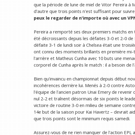
que la période de lune de miel de Vitor Pereira à 
d'autre que trois points n'est suffisant pour sui
peux le regarder
de n'importe où avec un VP
Pereira a remporté ses deux premiers matchs en ta
été décroissants depuis les défaites 3-0 et 2-0 d
défaite 3-1 de lundi soir à Chelsea était une troi
ont connu des moments brillants en première mi-
l'arrière et Matheus Cunha avec 10 buts une menac
corporel de Cunha après le match : il a besoin de l
Bien qu'invaincu en championnat depuis début nov
incohérences derrière lui. Menés à 2-0 contre Asto
l'équipe de l'ancien patron Unai Emery de revenir
nul 2-2 et traînent désormais de six points le lead
victoire de routine 3-0 en milieu de semaine con
14e but de la saison pour Kai Havertz – devrait aid
que trois points sont le minimum requis samedi.
Assurez-vous de ne rien manquer de l'action EPL a