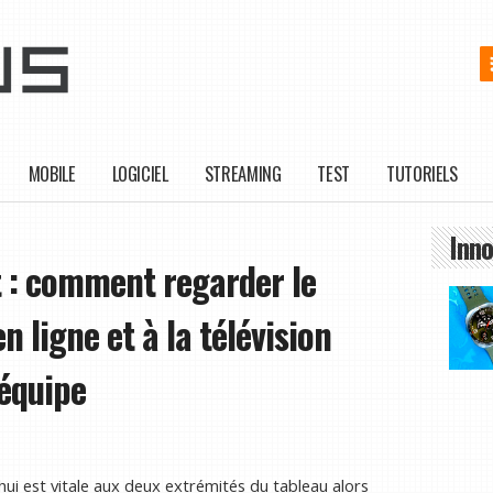
MOBILE
LOGICIEL
STREAMING
TEST
TUTORIELS
Inno
t : comment regarder le
 ligne et à la télévision
'équipe
hui est vitale aux deux extrémités du tableau alors