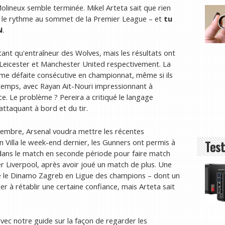
Molineux semble terminée. Mikel Arteta sait que rien
vre le rythme au sommet de la Premier League – et
tu
N
.
nt qu'entraîneur des Wolves, mais les résultats ont
e Leicester et Manchester United respectivement. La
sième défaite consécutive en championnat, même si ils
temps, avec Rayan Ait-Nouri impressionnant à
e. Le problème ? Pereira a critiqué le langage
'attaquant à bord et du tir.
embre, Arsenal voudra mettre les récentes
Test
n Villa le week-end dernier, les Gunners ont permis à
 dans le match en seconde période pour faire match
er Liverpool, après avoir joué un match de plus. Une
tre le Dinamo Zagreb en Ligue des champions – dont un
er à rétablir une certaine confiance, mais Arteta sait
vec notre guide sur la façon de regarder les