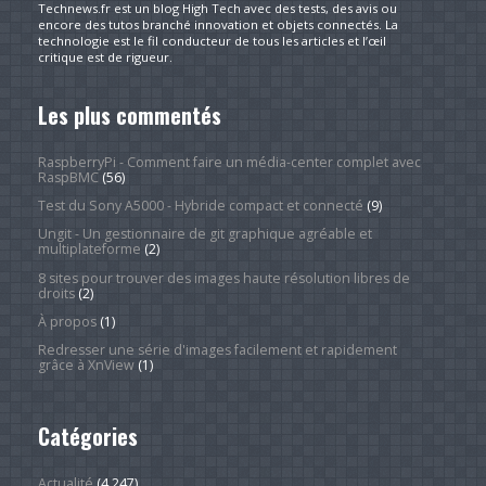
Technews.fr est un blog High Tech avec des tests, des avis ou
encore des tutos branché innovation et objets connectés. La
technologie est le fil conducteur de tous les articles et l’œil
critique est de rigueur.
Les plus commentés
RaspberryPi - Comment faire un média-center complet avec
RaspBMC
(56)
Test du Sony A5000 - Hybride compact et connecté
(9)
Ungit - Un gestionnaire de git graphique agréable et
multiplateforme
(2)
8 sites pour trouver des images haute résolution libres de
droits
(2)
À propos
(1)
Redresser une série d'images facilement et rapidement
grâce à XnView
(1)
Catégories
Actualité
(4 247)