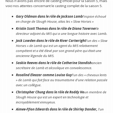
Nous n'avons pas encore de casting officiel pour la saison 5, mais
voici nos attentes concernant le casting complet de la saison 5.
Gary Oldman dans le rôle de Jackson Lamb
l'espion échoué
en charge de Slough House, alias les « Slow Horses »
Kristin Scott Thomas dans le rôle de Diana Taverner
le
directeur adjoint du MI5 qui a une longue histoire avec Lamb.
Jack Lowden dans le rôle de River Cartwright
l'un des « Slow
Horses » de Lamb qui est un agent du MI5 relativement
compétent et a été élevé par son grand-père qui était une
ancienne légende du MI5.
Saskia Reeves dans le rôle de Catherine Standish
ancien
secrétaire de Lamb et alcoolique en convalescence.
Rosalind Eleazar comme Louisa Guy
l'un des « chevaux lents
» de Lamb qui fait face au traumatisme d'une relation passée
avec un collègue.
Christopher Chung dans le rôle de Roddy Ho
un membre de
Slough House qui est un expert en technologie et
incroyablement ennuyeux.
Aimee-Ffion Edwards dans le rôle de Shirley Dander,
l'un