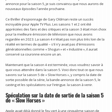
annonce pour la saison 5, je suis convaincu que nous aurons de
nouveaux épisodes l'année prochaine.
Ce thriller d'espionnage de Gary Oldman reste un succès
incroyable pour Apple TV Plus. Les saisons 1 et 2 ont été
appréciées des fans et des critiques et la saison 3 était mon choix
pour la meilleure émission de télévision que nous avons
regardée en 2023. La saison 4 n'était pas non plus très loin de la
réalité en termes de qualité – s'il n'y avait pas d'émissions
générationnelles comme « Shogun » et « Industrie », il aurait
conservé sa couronne encore un an.
Maintenant que la saison 4 est terminée, vous voudrez savoir à
quoi vous attendre dans la saison 5. Voici donc tout ce que nous
savons sur la saison 5 de « Slow Horses », y compris la date de
sortie possible de la série, la bande-annonce de la saison 5, le
casting et les spéculations sur l'intrigue. la saison à venir.
Spéculation sur la date de sortie de la saison 5
de « Slow Horses »
Apple avait déjà donné le feu vert à une cinquième saison de