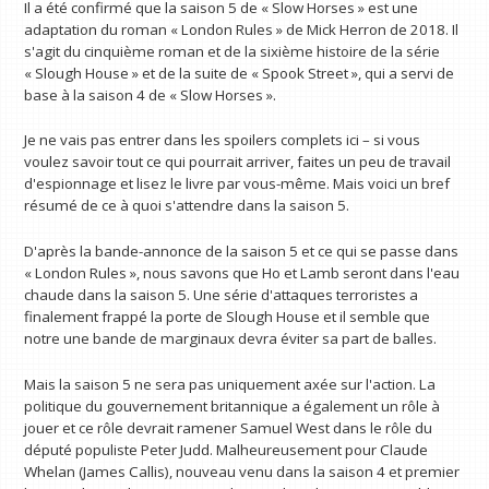
Il a été confirmé que la saison 5 de « Slow Horses » est une
adaptation du roman « London Rules » de Mick Herron de 2018. Il
s'agit du cinquième roman et de la sixième histoire de la série
« Slough House » et de la suite de « Spook Street », qui a servi de
base à la saison 4 de « Slow Horses ».
Je ne vais pas entrer dans les spoilers complets ici – si vous
voulez savoir tout ce qui pourrait arriver, faites un peu de travail
d'espionnage et lisez le livre par vous-même. Mais voici un bref
résumé de ce à quoi s'attendre dans la saison 5.
D'après la bande-annonce de la saison 5 et ce qui se passe dans
« London Rules », nous savons que Ho et Lamb seront dans l'eau
chaude dans la saison 5. Une série d'attaques terroristes a
finalement frappé la porte de Slough House et il semble que
notre une bande de marginaux devra éviter sa part de balles.
Mais la saison 5 ne sera pas uniquement axée sur l'action. La
politique du gouvernement britannique a également un rôle à
jouer et ce rôle devrait ramener Samuel West dans le rôle du
député populiste Peter Judd. Malheureusement pour Claude
Whelan (James Callis), nouveau venu dans la saison 4 et premier