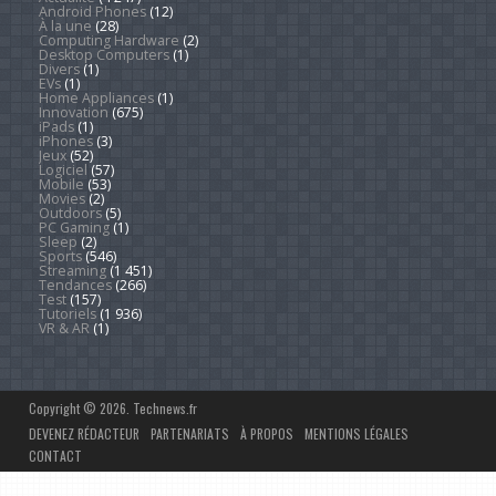
Android Phones
(12)
À la une
(28)
Computing Hardware
(2)
Desktop Computers
(1)
Divers
(1)
EVs
(1)
Home Appliances
(1)
Innovation
(675)
iPads
(1)
iPhones
(3)
Jeux
(52)
Logiciel
(57)
Mobile
(53)
Movies
(2)
Outdoors
(5)
PC Gaming
(1)
Sleep
(2)
Sports
(546)
Streaming
(1 451)
Tendances
(266)
Test
(157)
Tutoriels
(1 936)
VR & AR
(1)
Copyright © 2026. Technews.fr
DEVENEZ RÉDACTEUR
PARTENARIATS
À PROPOS
MENTIONS LÉGALES
CONTACT