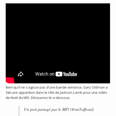
Bien qu'il ne s'agisse pas d'une bande-annonce, Gary Oldman a
fait une apparition dans le rôle de Jackson Lamb pour une vidéo
de Noël du MI5. Découvrez-le ci-dessous.
Un post partagé par le MI5 (@mi5official)