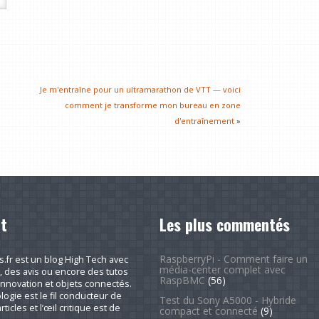
Je m'entraîne pour un ultramarathon de VTT — voici
comment je transforme mon bureau en zone
d'entraînement
»
t
Les plus commentés
RaspberryPi - Comment faire un
fr est un blog High Tech avec
média-center complet avec
, des avis ou encore des tutos
RaspBMC
(56)
nnovation et objets connectés.
logie est le fil conducteur de
Test du Sony A5000 - Hybride
rticles et l’œil critique est de
compact et connecté
(9)