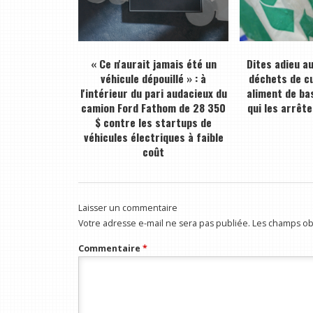
« Ce n'aurait jamais été un
Dites adieu a
véhicule dépouillé » : à
déchets de cu
l'intérieur du pari audacieux du
aliment de bas
camion Ford Fathom de 28 350
qui les arrête
$ contre les startups de
véhicules électriques à faible
coût
Laisser un commentaire
Votre adresse e-mail ne sera pas publiée.
Les champs obl
Commentaire
*