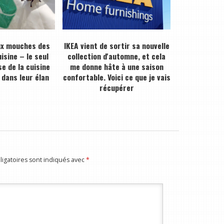
ux mouches des
IKEA vient de sortir sa nouvelle
isine – le seul
collection d'automne, et cela
e de la cuisine
me donne hâte à une saison
 dans leur élan
confortable. Voici ce que je vais
récupérer
igatoires sont indiqués avec
*