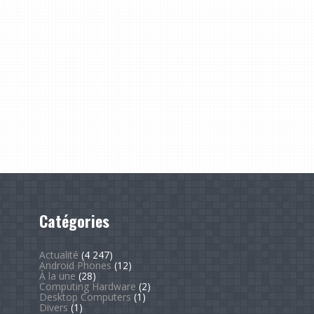
Catégories
Actualité
(4 247)
Android Phones
(12)
À la une
(28)
Computing Hardware
(2)
Desktop Computers
(1)
Divers
(1)