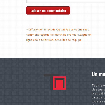
«
Diffusion en direct de Crystal Palace vs Chelsea :
comment regarder le match de Premier League en
ligne et à la télévision, actualités de l'équipe
Un mo
Technews.
des tests
branché i
La techno
tous les a