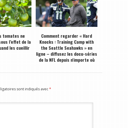
s tomates ne
Comment regarder « Hard
ous l’effet de la
Knocks : Training Camp with
and les cueillir
the Seattle Seahawks » en
ligne – diffusez les docu-séries
de la NFL depuis n'importe où
igatoires sont indiqués avec
*