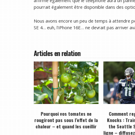
affirme également que le téléphone aura un panne
pourrait également être disponible dans des option
Nous avons encore un peu de temps à attendre pour
SE 4… euh, l'iPhone 16E… ne devrait pas arriver av
Articles en relation
Pourquoi vos tomates ne
Comment reg
rougiront pas sous l’effet de la
Knocks : Trai
chaleur – et quand les cueillir
the Seattle 
ligne – diffuse