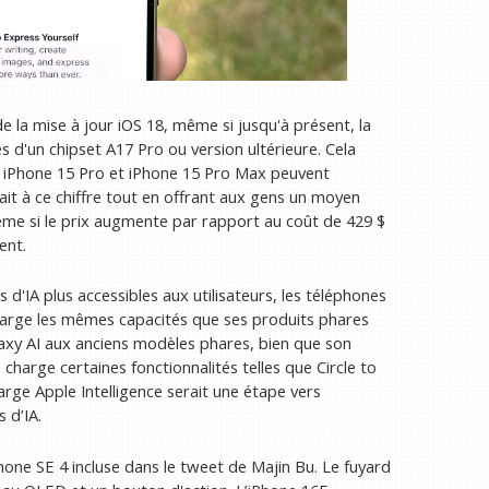
de la mise à jour iOS 18, même si jusqu'à présent, la
és d'un chipset A17 Pro ou version ultérieure. Cela
es iPhone 15 Pro et iPhone 15 Pro Max peuvent
rait à ce chiffre tout en offrant aux gens un moyen
ême si le prix augmente par rapport au coût de 429 $
ent.
 d'IA plus accessibles aux utilisateurs, les téléphones
harge les mêmes capacités que ses produits phares
laxy AI aux anciens modèles phares, bien que son
harge certaines fonctionnalités telles que Circle to
rge Apple Intelligence serait une étape vers
 d’IA.
Phone SE 4 incluse dans le tweet de Majin Bu. Le fuyard