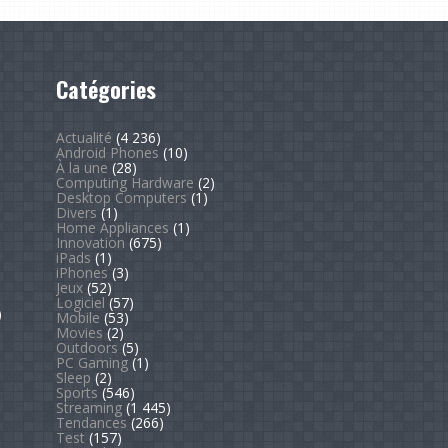
Catégories
Actualité
(4 236)
Android Phones
(10)
À la une
(28)
Computing Hardware
(2)
Desktop Computers
(1)
Divers
(1)
Home Appliances
(1)
Innovation
(675)
iPads
(1)
iPhones
(3)
Jeux
(52)
Logiciel
(57)
)
Mobile
(53)
Movies
(2)
Outdoors
(5)
PC Gaming
(1)
Sleep
(2)
Sports
(546)
Streaming
(1 445)
Tendances
(266)
Test
(157)