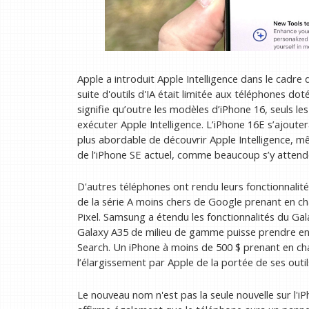
Apple a introduit Apple Intelligence dans le cadre 
suite d'outils d'IA était limitée aux téléphones dot
signifie qu’outre les modèles d’iPhone 16, seuls l
exécuter Apple Intelligence. L’iPhone 16E s’ajoute
plus abordable de découvrir Apple Intelligence, m
de l’iPhone SE actuel, comme beaucoup s’y attend
D'autres téléphones ont rendu leurs fonctionnalités
de la série A moins chers de Google prenant en c
Pixel. Samsung a étendu les fonctionnalités du Ga
Galaxy A35 de milieu de gamme puisse prendre en c
Search. Un iPhone à moins de 500 $ prenant en cha
l’élargissement par Apple de la portée de ses outils
Le nouveau nom n'est pas la seule nouvelle sur l'i