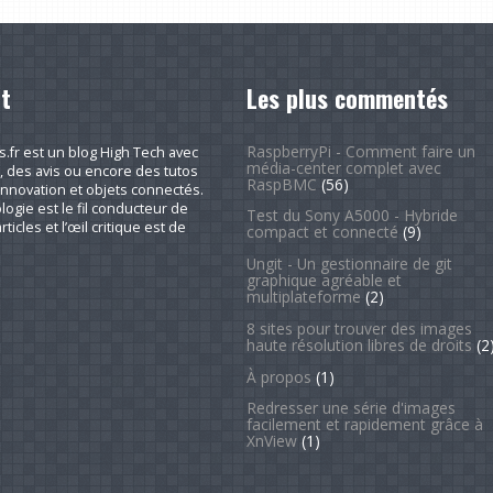
t
Les plus commentés
RaspberryPi - Comment faire un
fr est un blog High Tech avec
média-center complet avec
, des avis ou encore des tutos
RaspBMC
(56)
nnovation et objets connectés.
logie est le fil conducteur de
Test du Sony A5000 - Hybride
rticles et l’œil critique est de
compact et connecté
(9)
Ungit - Un gestionnaire de git
graphique agréable et
multiplateforme
(2)
8 sites pour trouver des images
haute résolution libres de droits
(2
À propos
(1)
Redresser une série d'images
facilement et rapidement grâce à
XnView
(1)