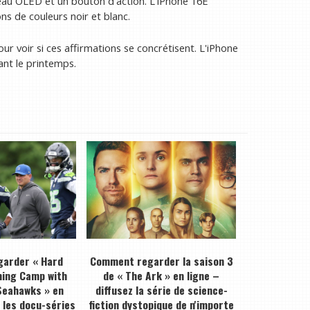
au OLED et un bouton d'action. L’iPhone 16E
s de couleurs noir et blanc.
 voir si ces affirmations se concrétisent. L'iPhone
ant le printemps.
arder « Hard
Comment regarder la saison 3
ning Camp with
de « The Ark » en ligne –
Seahawks » en
diffusez la série de science-
z les docu-séries
fiction dystopique de n'importe