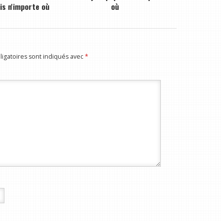
is n'importe où
où
igatoires sont indiqués avec
*