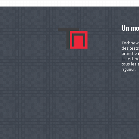
Un mo
Technews.
des tests
branché i
La techno
tous les a
rigueur.