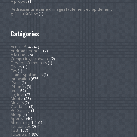
À propos
(1)
Redresser une série d'images facilement et rapidement
grâce à XnView
(1)
Catégories
Actualité
(4 247)
Android Phones
(12)
À la une
(28)
Computing Hardware
(2)
Desktop Computers
(1)
Divers
(1)
EVs
(1)
Home Appliances
(1)
Innovation
(675)
iPads
(1)
iPhones
(3)
Jeux
(52)
Logiciel
(57)
Mobile
(53)
Movies
(2)
Outdoors
(5)
PC Gaming
(1)
Sleep
(2)
Sports
(546)
Streaming
(1 451)
Tendances
(266)
Test
(157)
Tutoriels
(1 936)