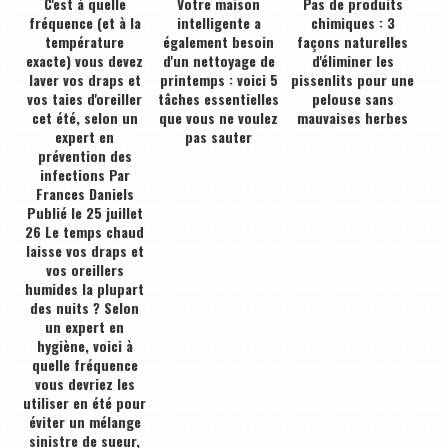
C'est à quelle
Votre maison
Pas de produits
fréquence (et à la
intelligente a
chimiques : 3
température
également besoin
façons naturelles
exacte) vous devez
d'un nettoyage de
d'éliminer les
laver vos draps et
printemps : voici 5
pissenlits pour une
vos taies d'oreiller
tâches essentielles
pelouse sans
cet été, selon un
que vous ne voulez
mauvaises herbes
expert en
pas sauter
prévention des
infections Par
Frances Daniels
Publié le 25 juillet
26 Le temps chaud
laisse vos draps et
vos oreillers
humides la plupart
des nuits ? Selon
un expert en
hygiène, voici à
quelle fréquence
vous devriez les
utiliser en été pour
éviter un mélange
sinistre de sueur,