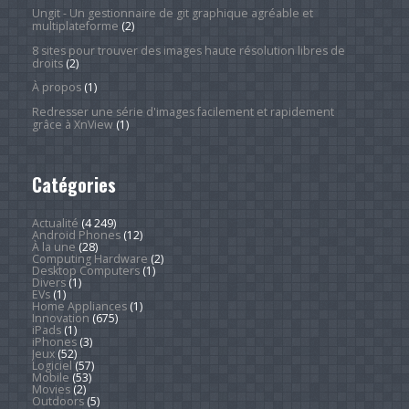
Ungit - Un gestionnaire de git graphique agréable et
multiplateforme
(2)
8 sites pour trouver des images haute résolution libres de
droits
(2)
À propos
(1)
Redresser une série d'images facilement et rapidement
grâce à XnView
(1)
Catégories
Actualité
(4 249)
Android Phones
(12)
À la une
(28)
Computing Hardware
(2)
Desktop Computers
(1)
Divers
(1)
EVs
(1)
Home Appliances
(1)
Innovation
(675)
iPads
(1)
iPhones
(3)
Jeux
(52)
Logiciel
(57)
Mobile
(53)
Movies
(2)
Outdoors
(5)