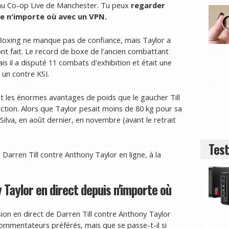
 au Co-op Live de Manchester. Tu peux
regarder
e n'importe où avec un VPN
.
 Boxing ne manque pas de confiance, mais Taylor a
nt fait. Le record de boxe de l'ancien combattant
ais il a disputé 11 combats d'exhibition et était une
un contre KSI.
et les énormes avantages de poids que le gaucher Till
iction. Alors que Taylor pesait moins de 80 kg pour sa
 Silva, en août dernier, en novembre (avant le retrait
Test
Darren Till contre Anthony Taylor en ligne, à la
Taylor en direct depuis n'importe où
usion en direct de Darren Till contre Anthony Taylor
commentateurs préférés, mais que se passe-t-il si