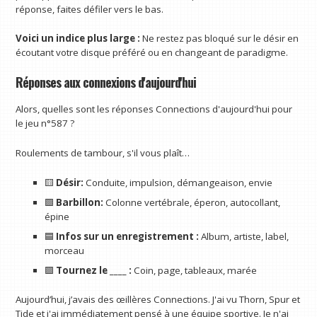
réponse, faites défiler vers le bas.
Voici un indice plus large :
Ne restez pas bloqué sur le désir en
écoutant votre disque préféré ou en changeant de paradigme.
Réponses aux connexions d'aujourd'hui
Alors, quelles sont les réponses Connections d'aujourd'hui pour
le jeu n°587 ?
Roulements de tambour, s'il vous plaît…
🟨
Désir:
Conduite, impulsion, démangeaison, envie
🟩
Barbillon:
Colonne vertébrale, éperon, autocollant,
épine
🟦
Infos sur un enregistrement :
Album, artiste, label,
morceau
🟪
Tournez le ____ :
Coin, page, tableaux, marée
Aujourd’hui, j’avais des œillères Connections. J'ai vu Thorn, Spur et
Tide et j'ai immédiatement pensé à une équipe sportive. Je n'ai