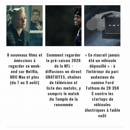
8 nouveaux films et
Comment regarder
« Ce n'aurait jamais
émissions à
la pré-saison 2026
été un véhicule
regarder ce week-
de la NFL :
dépouillé » : à
end sur Netflix,
diffusions en direct
l'intérieur du pari
HBO Max et plus
GRATUITES, chaînes
audacieux du
(du 7 au 9 août)
de télévision et
camion Ford
liste des matchs, y
Fathom de 28 350
compris le match
$ contre les
du Temple de la
startups de
renommée
véhicules
électriques à faible
coût