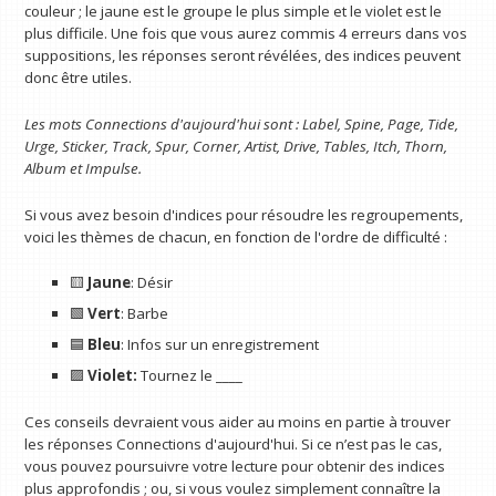
couleur ; le jaune est le groupe le plus simple et le violet est le
plus difficile. Une fois que vous aurez commis 4 erreurs dans vos
suppositions, les réponses seront révélées, des indices peuvent
donc être utiles.
Les mots Connections d'aujourd'hui sont : Label, Spine, Page, Tide,
Urge, Sticker, Track, Spur, Corner, Artist, Drive, Tables, Itch, Thorn,
Album et Impulse.
Si vous avez besoin d'indices pour résoudre les regroupements,
voici les thèmes de chacun, en fonction de l'ordre de difficulté :
🟨
Jaune
: Désir
🟩
Vert
: Barbe
🟦
Bleu
: Infos sur un enregistrement
🟪
Violet:
Tournez le ____
Ces conseils devraient vous aider au moins en partie à trouver
les réponses Connections d'aujourd'hui. Si ce n’est pas le cas,
vous pouvez poursuivre votre lecture pour obtenir des indices
plus approfondis ; ou, si vous voulez simplement connaître la