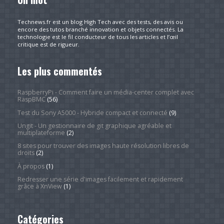
Technews.fr est un blog High Tech avec des tests, des avis ou
encore des tutos branché innovation et objets connectés. La
technologie est le fil conducteur de tous les articles et l’œil
critique est de rigueur.
Les plus commentés
RaspberryPi - Comment faire un média-center complet avec
RaspBMC
(56)
Test du Sony A5000 - Hybride compact et connecté
(9)
Ungit - Un gestionnaire de git graphique agréable et
multiplateforme
(2)
8 sites pour trouver des images haute résolution libres de
droits
(2)
À propos
(1)
Redresser une série d'images facilement et rapidement
grâce à XnView
(1)
Catégories