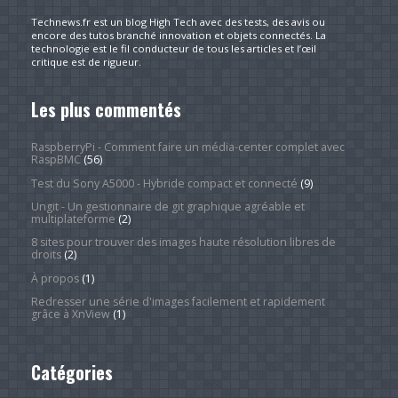
Technews.fr est un blog High Tech avec des tests, des avis ou
encore des tutos branché innovation et objets connectés. La
technologie est le fil conducteur de tous les articles et l’œil
critique est de rigueur.
Les plus commentés
RaspberryPi - Comment faire un média-center complet avec
RaspBMC
(56)
Test du Sony A5000 - Hybride compact et connecté
(9)
Ungit - Un gestionnaire de git graphique agréable et
multiplateforme
(2)
8 sites pour trouver des images haute résolution libres de
droits
(2)
À propos
(1)
Redresser une série d'images facilement et rapidement
grâce à XnView
(1)
Catégories