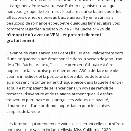
sa vingt-neuvième saison. Jesse Palmer organise en tant que
nouveau groupe de femmes célibataires qui se battent pour les
affections de notre nouveau baccalauréat. Il y en a sûr mais
beaucoup de romance et peut-être quelques larmes, alors voici
comment regarder la saison 29 de « The Bachelor » 29
de
n'importe où avec un VPN
–
et potentiellement
gratuitement
.
L'avance de cette saison est Grant Ellis, 30 ans. Fraîchement sorti
d'une cinquième place émotionnelle dans la saison de Jenn Tran
de « The Bachelorette », Ellis est le premier célibataire à être
apparu sur la franchise précédemment. ABC a déclaré que «le
sourire infectieux et la positivité inébranlables de leur star
éclaircissent instantanément chaque pièce dans laquelle il entre»
et qu'il est impatient de se lancer dans un voyage rempli de
romance, d'aventure et de relations authentiques. Il espère
trouver un partenaire qui partage ses valeurs de loyauté,
d'humour et d'une profonde appréciation pour les plaisirs
simples de la vie. »
Les femmes qui attendent de voir si elles seront celles qui offrent
une rose cette saison incluent Allysia, Miss California 2020,