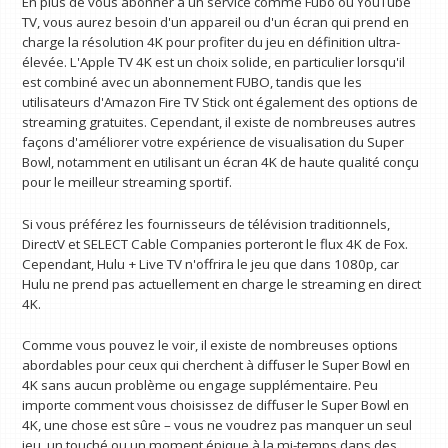
En plus de vous abonner à un service comme Fubo ou YouTube
TV, vous aurez besoin d'un appareil ou d'un écran qui prend en
charge la résolution 4K pour profiter du jeu en définition ultra-
élevée. L'Apple TV 4K est un choix solide, en particulier lorsqu'il
est combiné avec un abonnement FUBO, tandis que les
utilisateurs d'Amazon Fire TV Stick ont ​​également des options de
streaming gratuites. Cependant, il existe de nombreuses autres
façons d'améliorer votre expérience de visualisation du Super
Bowl, notamment en utilisant un écran 4K de haute qualité conçu
pour le meilleur streaming sportif.
Si vous préférez les fournisseurs de télévision traditionnels,
DirectV et SELECT Cable Companies porteront le flux 4K de Fox.
Cependant, Hulu + Live TV n'offrira le jeu que dans 1080p, car
Hulu ne prend pas actuellement en charge le streaming en direct
4K.
Comme vous pouvez le voir, il existe de nombreuses options
abordables pour ceux qui cherchent à diffuser le Super Bowl en
4K sans aucun problème ou engage supplémentaire. Peu
importe comment vous choisissez de diffuser le Super Bowl en
4K, une chose est sûre – vous ne voudrez pas manquer un seul
jeu, un touché ou un moment épique à la mi-temps dans des