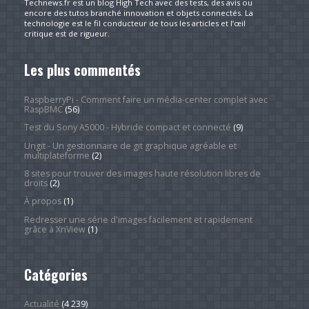
Technews.fr est un blog High Tech avec des tests, des avis ou
encore des tutos branché innovation et objets connectés. La
technologie est le fil conducteur de tous les articles et l’œil
critique est de rigueur.
Les plus commentés
RaspberryPi - Comment faire un média-center complet avec
RaspBMC
(56)
Test du Sony A5000 - Hybride compact et connecté
(9)
Ungit - Un gestionnaire de git graphique agréable et
multiplateforme
(2)
8 sites pour trouver des images haute résolution libres de
droits
(2)
À propos
(1)
Redresser une série d'images facilement et rapidement
grâce à XnView
(1)
Catégories
Actualité
(4 239)