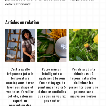
détails étonnants!
Articles en relation
C'est à quelle
Votre maison
Pas de produits
fréquence (et à la
intelligente a
chimiques : 3
température
également besoin
façons naturelles
exacte) vous devez
d'un nettoyage de
d'éliminer les
laver vos draps et
printemps : voici 5
pissenlits pour une
vos taies d'oreiller
tâches essentielles
pelouse sans
cet été, selon un
que vous ne voulez
mauvaises herbes
expert en
pas sauter
prévention des