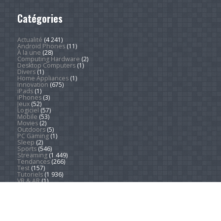
Catégories
Actualité
(4 241)
Android Phones
(11)
À la une
(28)
Computing Hardware
(2)
Desktop Computers
(1)
Divers
(1)
Home Appliances
(1)
Innovation
(675)
iPads
(1)
iPhones
(3)
Jeux
(52)
Logiciel
(57)
Mobile
(53)
Movies
(2)
Outdoors
(5)
PC Gaming
(1)
Sleep
(2)
Sports
(546)
Streaming
(1 449)
Tendances
(266)
Test
(157)
Tutoriels
(1 936)
VR & AR
(1)
Copyright © 2026. Technews.fr