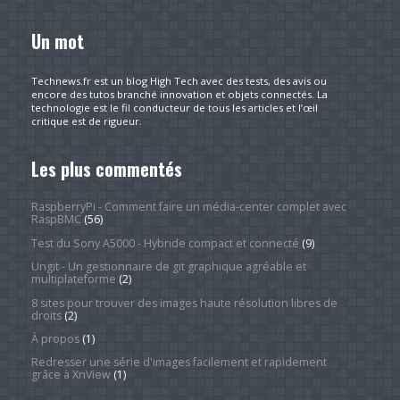
Un mot
Technews.fr est un blog High Tech avec des tests, des avis ou
encore des tutos branché innovation et objets connectés. La
technologie est le fil conducteur de tous les articles et l’œil
critique est de rigueur.
Les plus commentés
RaspberryPi - Comment faire un média-center complet avec
RaspBMC
(56)
Test du Sony A5000 - Hybride compact et connecté
(9)
Ungit - Un gestionnaire de git graphique agréable et
multiplateforme
(2)
8 sites pour trouver des images haute résolution libres de
droits
(2)
À propos
(1)
Redresser une série d'images facilement et rapidement
grâce à XnView
(1)