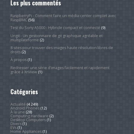
Les plus commentés
RaspberryPi - Comment faire un média-center complet avec
RaspBMC
(56)
Test du Sony A5000 - Hybride compact et connecté
(9)
Ungit - Un gestionnaire de git graphique agréable et
multiplateforme
(2)
8 sites pour trouver des images haute résolution libres de
droits
(2)
À propos
(1)
Redresser une série d'images facilement et rapidement
grâce à XnView
(1)
Catégories
Actualité
(4 249)
Android Phones
(12)
À la une
(28)
Computing Hardware
(2)
Desktop Computers
(1)
Divers
(1)
EVs
(1)
Home Appliances
(1)