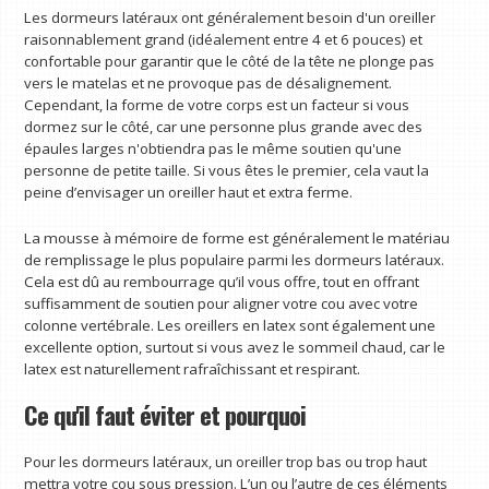
Les dormeurs latéraux ont généralement besoin d'un oreiller
raisonnablement grand (idéalement entre 4 et 6 pouces) et
confortable pour garantir que le côté de la tête ne plonge pas
vers le matelas et ne provoque pas de désalignement.
Cependant, la forme de votre corps est un facteur si vous
dormez sur le côté, car une personne plus grande avec des
épaules larges n'obtiendra pas le même soutien qu'une
personne de petite taille. Si vous êtes le premier, cela vaut la
peine d’envisager un oreiller haut et extra ferme.
La mousse à mémoire de forme est généralement le matériau
de remplissage le plus populaire parmi les dormeurs latéraux.
Cela est dû au rembourrage qu’il vous offre, tout en offrant
suffisamment de soutien pour aligner votre cou avec votre
colonne vertébrale. Les oreillers en latex sont également une
excellente option, surtout si vous avez le sommeil chaud, car le
latex est naturellement rafraîchissant et respirant.
Ce qu'il faut éviter et pourquoi
Pour les dormeurs latéraux, un oreiller trop bas ou trop haut
mettra votre cou sous pression. L’un ou l’autre de ces éléments