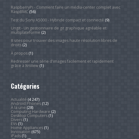
RaspberryPi - Comment faire un média-center complet avec
RaspBMC
(56)
Test du Sony A5000 - Hybride compact et connecté
(9)
Ungit - Un gestionnaire de git graphique agréable et
multiplateforme
(2)
8 sites pour trouver des images haute résolution libres de
droits
(2)
À propos
(1)
Redresser une série d'images facilement et rapidement
grâce à XnView
(1)
Catégories
Actualité
(4 247)
Android Phones
(12)
À la une
(28)
Computing Hardware
(2)
Desktop Computers
(1)
Divers
(1)
EVs
(1)
Home Appliances
(1)
Innovation
(675)
iPads
(1)