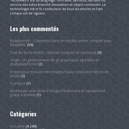
Technews.fr est un blog High Tech avec des tests, des avis ou
encore des tutos branché innovation et objets connectés. La
technologie est le fil conducteur de tous les articles et l’œil
critique est de rigueur.
Les plus commentés
RaspberryPi - Comment faire un média-center complet avec
RaspBMC
(56)
Test du Sony A5000 - Hybride compact et connecté
(9)
Ungit - Un gestionnaire de git graphique agréable et
multiplateforme
(2)
8 sites pour trouver des images haute résolution libres de
droits
(2)
À propos
(1)
Redresser une série d'images facilement et rapidement
grâce à XnView
(1)
Catégories
Actualité
(4 249)