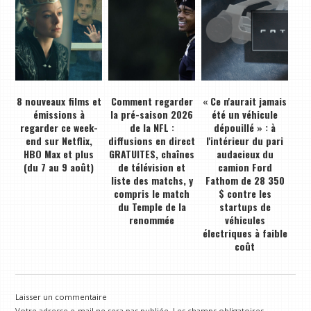
8 nouveaux films et
Comment regarder
« Ce n'aurait jamais
émissions à
la pré-saison 2026
été un véhicule
regarder ce week-
de la NFL :
dépouillé » : à
end sur Netflix,
diffusions en direct
l'intérieur du pari
HBO Max et plus
GRATUITES, chaînes
audacieux du
(du 7 au 9 août)
de télévision et
camion Ford
liste des matchs, y
Fathom de 28 350
compris le match
$ contre les
du Temple de la
startups de
renommée
véhicules
électriques à faible
coût
Laisser un commentaire
Votre adresse e-mail ne sera pas publiée.
Les champs obligatoires