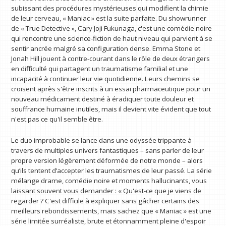
subissant des procédures mystérieuses qui modifient la chimie
de leur cerveau, « Maniac » est la suite parfaite. Du showrunner
de « True Detective », Cary Joji Fukunaga, c'est une comédie noire
qui rencontre une science-fiction de haut niveau qui parvient à se
sentir ancrée malgré sa configuration dense. Emma Stone et
Jonah Hill jouent à contre-courant dans le rôle de deux étrangers
en difficulté qui partagent un traumatisme familial et une
incapacité à continuer leur vie quotidienne. Leurs chemins se
croisent après s'être inscrits à un essai pharmaceutique pour un
nouveau médicament destiné à éradiquer toute douleur et
souffrance humaine inutiles, mais il devient vite évident que tout
n'est pas ce qu'il semble être.
Le duo improbable se lance dans une odyssée trippante à
travers de multiples univers fantastiques – sans parler de leur
propre version légèrement déformée de notre monde – alors
qu’ils tentent d’accepter les traumatismes de leur passé. La série
mélange drame, comédie noire et moments hallucinants, vous
laissant souvent vous demander : « Qu'est-ce que je viens de
regarder ? C'est difficile à expliquer sans gâcher certains des
meilleurs rebondissements, mais sachez que « Maniac » est une
série limitée surréaliste, brute et étonnamment pleine d'espoir