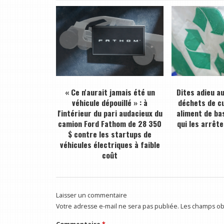
« Ce n'aurait jamais été un
Dites adieu a
véhicule dépouillé » : à
déchets de cu
l'intérieur du pari audacieux du
aliment de bas
camion Ford Fathom de 28 350
qui les arrête
$ contre les startups de
véhicules électriques à faible
coût
Laisser un commentaire
Votre adresse e-mail ne sera pas publiée.
Les champs obl