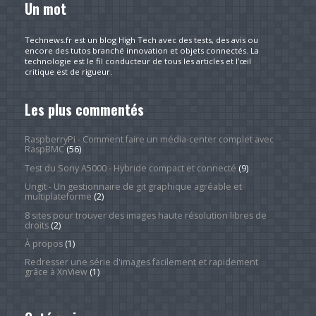
Un mot
Technews.fr est un blog High Tech avec des tests, des avis ou
encore des tutos branché innovation et objets connectés. La
technologie est le fil conducteur de tous les articles et l’œil
critique est de rigueur.
Les plus commentés
RaspberryPi - Comment faire un média-center complet avec
RaspBMC
(56)
Test du Sony A5000 - Hybride compact et connecté
(9)
Ungit - Un gestionnaire de git graphique agréable et
multiplateforme
(2)
8 sites pour trouver des images haute résolution libres de
droits
(2)
À propos
(1)
Redresser une série d'images facilement et rapidement
grâce à XnView
(1)