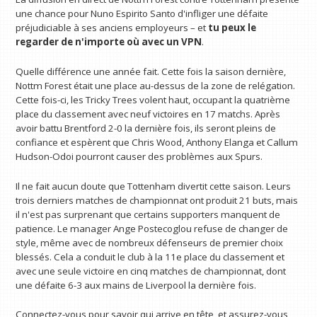
une chance pour Nuno Espirito Santo d'infliger une défaite
préjudiciable à ses anciens employeurs – et
tu peux le
regarder
de n'importe où avec un VPN
.
Quelle différence une année fait. Cette fois la saison dernière,
Nottm Forest était une place au-dessus de la zone de relégation.
Cette fois-ci, les Tricky Trees volent haut, occupant la quatrième
place du classement avec neuf victoires en 17 matchs. Après
avoir battu Brentford 2-0 la dernière fois, ils seront pleins de
confiance et espèrent que Chris Wood, Anthony Elanga et Callum
Hudson-Odoi pourront causer des problèmes aux Spurs.
Il ne fait aucun doute que Tottenham divertit cette saison. Leurs
trois derniers matches de championnat ont produit 21 buts, mais
il n'est pas surprenant que certains supporters manquent de
patience. Le manager Ange Postecoglou refuse de changer de
style, même avec de nombreux défenseurs de premier choix
blessés. Cela a conduit le club à la 11e place du classement et
avec une seule victoire en cinq matches de championnat, dont
une défaite 6-3 aux mains de Liverpool la dernière fois.
Connectez-vous pour savoir qui arrive en tête, et assurez-vous