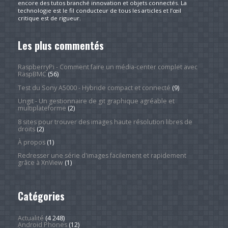
encore des tutos branché innovation et objets connectés. La
technologie est le fil conducteur de tous les articles et l’œil
critique est de rigueur.
Les plus commentés
RaspberryPi - Comment faire un média-center complet avec
RaspBMC
(56)
Test du Sony A5000 - Hybride compact et connecté
(9)
Ungit - Un gestionnaire de git graphique agréable et
multiplateforme
(2)
8 sites pour trouver des images haute résolution libres de
droits
(2)
À propos
(1)
Redresser une série d'images facilement et rapidement
grâce à XnView
(1)
Catégories
Actualité
(4 248)
Android Phones
(12)