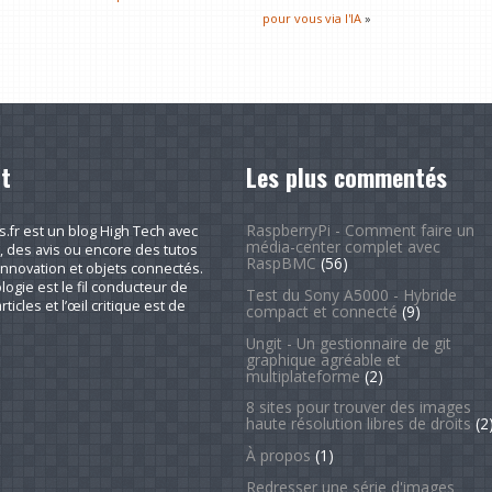
pour vous via l'IA
»
t
Les plus commentés
RaspberryPi - Comment faire un
fr est un blog High Tech avec
média-center complet avec
, des avis ou encore des tutos
RaspBMC
(56)
nnovation et objets connectés.
logie est le fil conducteur de
Test du Sony A5000 - Hybride
rticles et l’œil critique est de
compact et connecté
(9)
Ungit - Un gestionnaire de git
graphique agréable et
multiplateforme
(2)
8 sites pour trouver des images
haute résolution libres de droits
(2
À propos
(1)
Redresser une série d'images