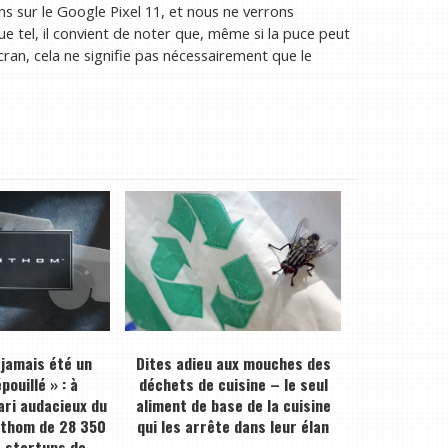
s sur le Google Pixel 11, et nous ne verrons
e tel, il convient de noter que, même si la puce peut
ran, cela ne signifie pas nécessairement que le
 jamais été un
Dites adieu aux mouches des
pouillé » : à
déchets de cuisine – le seul
pari audacieux du
aliment de base de la cuisine
athom de 28 350
qui les arrête dans leur élan
s startups de