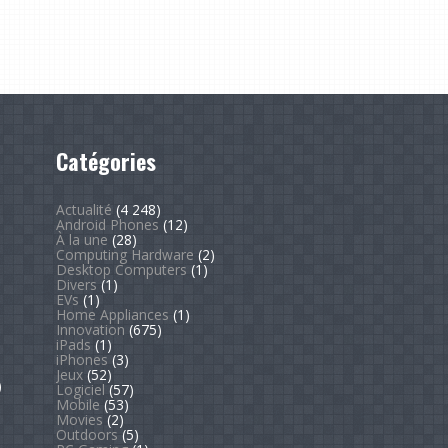
Catégories
Actualité
(4 248)
Android Phones
(12)
À la une
(28)
Computing Hardware
(2)
Desktop Computers
(1)
Divers
(1)
EVs
(1)
Home Appliances
(1)
Innovation
(675)
iPads
(1)
iPhones
(3)
Jeux
(52)
)
Logiciel
(57)
Mobile
(53)
Movies
(2)
Outdoors
(5)