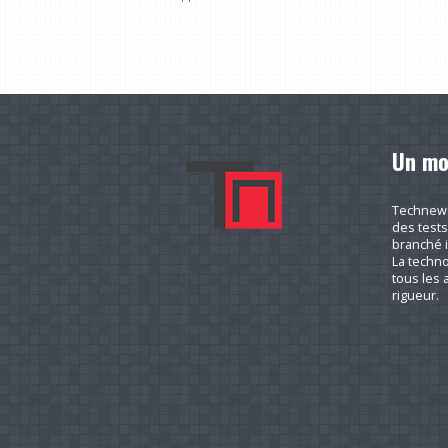
Un mo
Technews.
des tests
branché i
La techno
tous les a
rigueur.