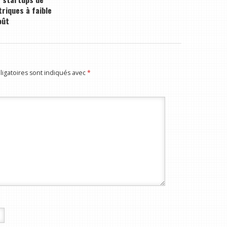
triques à faible
oût
igatoires sont indiqués avec
*