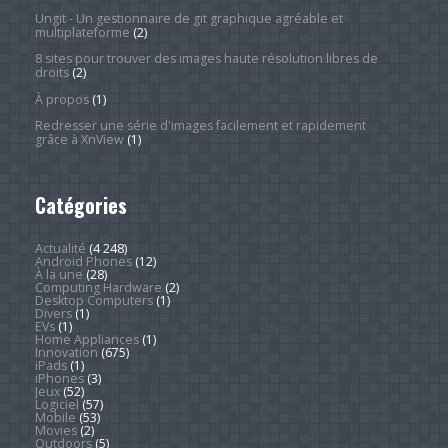
Ungit - Un gestionnaire de git graphique agréable et
multiplateforme
(2)
8 sites pour trouver des images haute résolution libres de
droits
(2)
À propos
(1)
Redresser une série d'images facilement et rapidement
grâce à XnView
(1)
Catégories
Actualité
(4 248)
Android Phones
(12)
À la une
(28)
Computing Hardware
(2)
Desktop Computers
(1)
Divers
(1)
EVs
(1)
Home Appliances
(1)
Innovation
(675)
iPads
(1)
iPhones
(3)
Jeux
(52)
Logiciel
(57)
Mobile
(53)
Movies
(2)
Outdoors
(5)