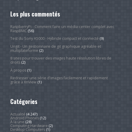
Les plus commentés
RaspberryPi - Comment faire un média-center complet avec
RaspBMC
(56)
Test du Sony A5000 - Hybride compact et connecté
(9)
Ungit - Un gestionnaire de git graphique agréable et
multiplateforme
(2)
8 sites pour trouver des images haute résolution libres de
droits
(2)
À propos
(1)
Redresser une série d'images facilement et rapidement
grâce à XnView
(1)
Catégories
Actualité
(4 247)
Android Phones
(12)
À la une
(28)
Computing Hardware
(2)
Desktop Computers
(1)