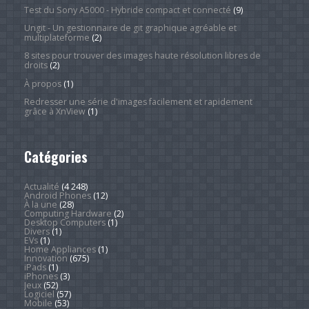
Test du Sony A5000 - Hybride compact et connecté
(9)
Ungit - Un gestionnaire de git graphique agréable et
multiplateforme
(2)
8 sites pour trouver des images haute résolution libres de
droits
(2)
À propos
(1)
Redresser une série d'images facilement et rapidement
grâce à XnView
(1)
Catégories
Actualité
(4 248)
Android Phones
(12)
À la une
(28)
Computing Hardware
(2)
Desktop Computers
(1)
Divers
(1)
EVs
(1)
Home Appliances
(1)
Innovation
(675)
iPads
(1)
iPhones
(3)
Jeux
(52)
Logiciel
(57)
Mobile
(53)