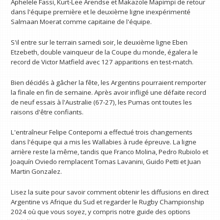
Aphelele Fassi, Kurt-Lee Arendse et Makazole Mapimpi de retour
dans l'équipe première et le deuxième ligne inexpérimenté
Salmaan Moerat comme capitaine de l'équipe.
S'il entre sur le terrain samedi soir, le deuxième ligne Eben
Etzebeth, double vainqueur de la Coupe du monde, égalera le
record de Victor Matfield avec 127 apparitions en test-match.
Bien décidés à gâcher la fête, les Argentins pourraient remporter
la finale en fin de semaine. Après avoir infligé une défaite record
de neuf essais à l'Australie (67-27), les Pumas ont toutes les
raisons d'être confiants.
L'entraîneur Felipe Contepomi a effectué trois changements
dans l'équipe qui a mis les Wallabies à rude épreuve. La ligne
arrière reste la même, tandis que Franco Molina, Pedro Rubiolo et
Joaquín Oviedo remplacent Tomas Lavanini, Guido Petti et Juan
Martin Gonzalez.
Lisez la suite pour savoir comment obtenir les diffusions en direct
Argentine vs Afrique du Sud et regarder le Rugby Championship
2024 où que vous soyez, y compris notre guide des options