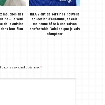
ux mouches des
IKEA vient de sortir sa nouvelle
isine – le seul
collection d'automne, et cela
e de la cuisine
me donne hâte à une saison
 dans leur élan
confortable. Voici ce que je vais
récupérer
igatoires sont indiqués avec
*