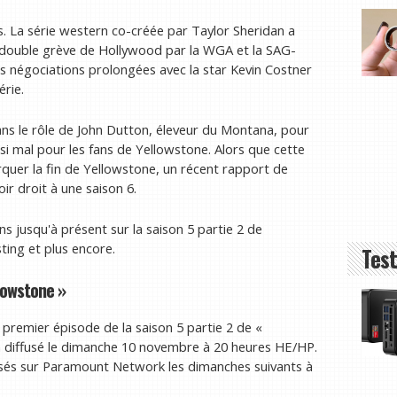
s. La série western co-créée par Taylor Sheridan a
double grève de Hollywood par la WGA et la SAG-
s négociations prolongées avec la star Kevin Costner
érie.
ans le rôle de John Dutton, éleveur du Montana, pour
si mal pour les fans de Yellowstone. Alors que cette
arquer la fin de Yellowstone, un récent rapport de
r droit à une saison 6.
ns jusqu'à présent sur la saison 5 partie 2 de
sting et plus encore.
Test
llowstone »
emier épisode de la saison 5 partie 2 de «
a diffusé le dimanche 10 novembre à 20 heures HE/HP.
usés sur Paramount Network les dimanches suivants à