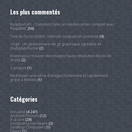
Les plus commentés
RaspberryPi - Comment faire un média-center complet avec
RaspBMC
(56)
Test du Sony A5000 - Hybride compact et connecté
(9)
Ungit - Un gestionnaire de git graphique agréable et
multiplateforme
(2)
8 sites pour trouver des images haute résolution libres de
droits
(2)
À propos
(1)
Redresser une série d'images facilement et rapidement
grâce à XnView
(1)
Catégories
Actualité
(4 247)
Android Phones
(12)
À la une
(28)
Computing Hardware
(2)
Desktop Computers
(1)
Divers
(1)