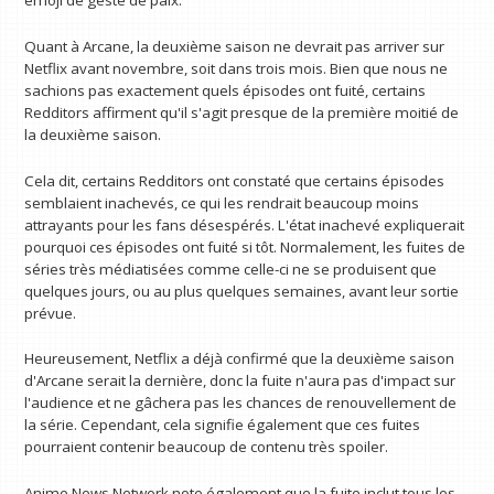
emoji de geste de paix.
Quant à Arcane, la deuxième saison ne devrait pas arriver sur
Netflix avant novembre, soit dans trois mois. Bien que nous ne
sachions pas exactement quels épisodes ont fuité, certains
Redditors affirment qu'il s'agit presque de la première moitié de
la deuxième saison.
Cela dit, certains Redditors ont constaté que certains épisodes
semblaient inachevés, ce qui les rendrait beaucoup moins
attrayants pour les fans désespérés. L'état inachevé expliquerait
pourquoi ces épisodes ont fuité si tôt. Normalement, les fuites de
séries très médiatisées comme celle-ci ne se produisent que
quelques jours, ou au plus quelques semaines, avant leur sortie
prévue.
Heureusement, Netflix a déjà confirmé que la deuxième saison
d'Arcane serait la dernière, donc la fuite n'aura pas d'impact sur
l'audience et ne gâchera pas les chances de renouvellement de
la série. Cependant, cela signifie également que ces fuites
pourraient contenir beaucoup de contenu très spoiler.
Anime News Network note également que la fuite inclut tous les