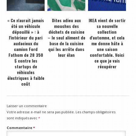
« Ce n'aurait jamais
Dites adieu aux
IKEA vient de sortir
été un véhicule
mouches des
sa nouvelle
dépouillé » : à
déchets de cuisine
collection
l'intérieur du pari
– le seul aliment de
d'automne, et cela
audacieux du
base de la cuisine
me donne hâte à
camion Ford
qui les arrête dans
une saison
Fathom de 28 350
leur élan
confortable. Voici
$ contre les
ce que je vais
startups de
récupérer
véhicules
électriques à faible
coût
Laisser un commentaire
Votre adresse e-mail ne sera pas publiée.
Les champs obligatoires
sont indiqués avec
*
Commentaire
*