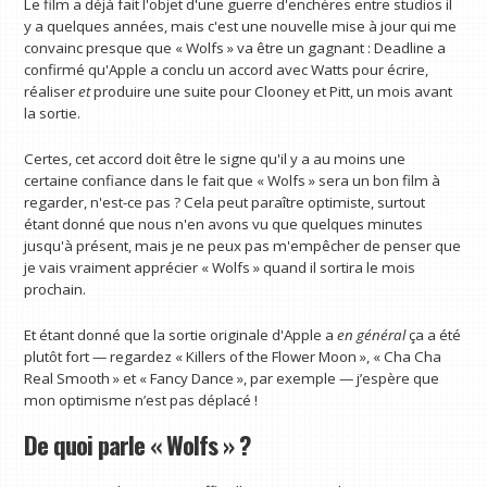
Le film a déjà fait l'objet d'une guerre d'enchères entre studios il
y a quelques années, mais c'est une nouvelle mise à jour qui me
convainc presque que « Wolfs » va être un gagnant : Deadline a
confirmé qu'Apple a conclu un accord avec Watts pour écrire,
réaliser
et
produire une suite pour Clooney et Pitt, un mois avant
la sortie.
Certes, cet accord doit être le signe qu'il y a au moins une
certaine confiance dans le fait que « Wolfs » sera un bon film à
regarder, n'est-ce pas ? Cela peut paraître optimiste, surtout
étant donné que nous n'en avons vu que quelques minutes
jusqu'à présent, mais je ne peux pas m'empêcher de penser que
je vais vraiment apprécier « Wolfs » quand il sortira le mois
prochain.
Et étant donné que la sortie originale d'Apple a
en général
ça a été
plutôt fort — regardez « Killers of the Flower Moon », « Cha Cha
Real Smooth » et « Fancy Dance », par exemple — j’espère que
mon optimisme n’est pas déplacé !
De quoi parle « Wolfs » ?