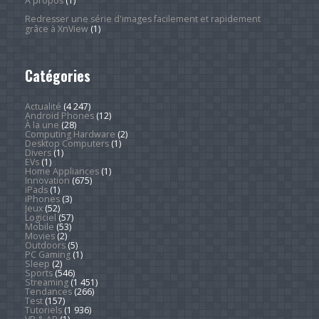
À propos
(1)
Redresser une série d'images facilement et rapidement
grâce à XnView
(1)
Catégories
Actualité
(4 247)
Android Phones
(12)
À la une
(28)
Computing Hardware
(2)
Desktop Computers
(1)
Divers
(1)
EVs
(1)
Home Appliances
(1)
Innovation
(675)
iPads
(1)
iPhones
(3)
Jeux
(52)
Logiciel
(57)
Mobile
(53)
Movies
(2)
Outdoors
(5)
PC Gaming
(1)
Sleep
(2)
Sports
(546)
Streaming
(1 451)
Tendances
(266)
Test
(157)
Tutoriels
(1 936)