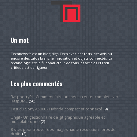
Un mot
Technews.fr est un blog High Tech avec des tests, des avis ou
encore des tutos branché innovation et objets connectés. La
technologie est le fil conducteur de tous les articles et l’œil
critique est de rigueur.
Les plus commentés
RaspberryPi - Comment faire un média-center complet avec
RaspBMC
(56)
Test du Sony A5000 - Hybride compact et connecté
(9)
Ungit - Un gestionnaire de git graphique agréable et
multiplateforme
(2)
8 sites pour trouver des images haute résolution libres de
droits
(2)