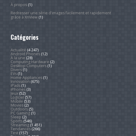
À propos
(1)
Redresser une série d'images facilement et rapidement
grâce à XnView
(1)
Catégories
Actualité
(4 247)
Android Phones
(12)
À la une
(28)
Computing Hardware
(2)
Desktop Computers
(1)
Divers
(1)
EVs
(1)
Home Appliances
(1)
Innovation
(675)
iPads
(1)
iPhones
(3)
Jeux
(52)
Logiciel
(57)
Mobile
(53)
Movies
(2)
Outdoors
(5)
PC Gaming
(1)
Sleep
(2)
Sports
(546)
Streaming
(1 451)
Tendances
(266)
Test
(157)