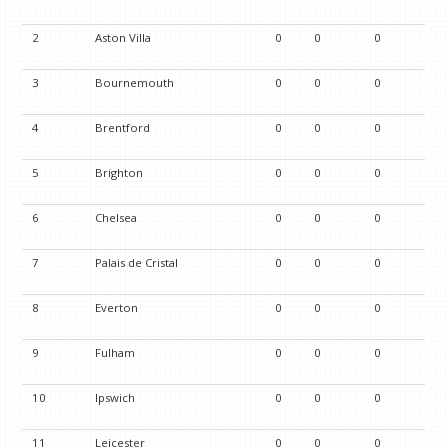
2
Aston Villa
0
0
0
3
Bournemouth
0
0
0
4
Brentford
0
0
0
5
Brighton
0
0
0
6
Chelsea
0
0
0
7
Palais de Cristal
0
0
0
8
Everton
0
0
0
9
Fulham
0
0
0
10
Ipswich
0
0
0
11
Leicester
0
0
0