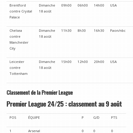
Brentford
Dimanche
09h00
06h00
14h00
USA
contre Crystal
18 août
Palace
Chelsea
Dimanche
11h30
8h30
16h30
Paon/nbc
contre
18 août
Manchester
City
Leicester
Dimanche
15h00
12h00
20h00
USA
contre
18 août
Tottenham
Classement de la Premier League
Premier League 24/25 : classement au 9 août
POS
ÉQUIPE
P
G/D
PTS
1
Arsenal
0
0
0