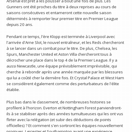
Arsenal est prêt à les pousser à bout une fois de plus. Les
Gunners ont été proches du titre à deux reprises au cours de
saisons consécutives et entameront cette nouvelle saison
déterminés à remporter leur premier titre en Premier League
depuis 20 ans.
Pendant ce temps, l'ère Klopp est terminée à Liverpool avec
l'arrivée d'Arne Slot, le nouvel entraîneur, et les Reds chercheront
à se lancer dans un combat pour le titre. De plus, Chelsea, les
Spurs, Manchester United et Aston Villa chercheront tous à
décrocher une place dans le top 4 de la Premier League. Il y a
aussi Newcastle, une équipe prévisiblement imprévisible, qui
cherche à rebondir après une année marquée par les blessures
qui lui a coûté cher la dernière fois. Et Crystal Palace et West Ham
se considèrent également comme des perturbateurs de l'élite
établie.
Plus bas dans le classement, de nombreuses histoires se
profilent à l'horizon. Everton et Nottingham Forest parviendront-
ils à se stabiliser après des années tumultueuses qui les ont vus
flirter avec la relégation (et subir des déductions de points
officielles) ? Et comment s'en sortiront les équipes nouvellement
promues, Leicester et Southampton ayant une expérience