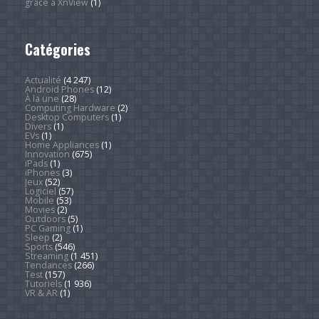
grâce à XnView
(1)
Catégories
Actualité
(4 247)
Android Phones
(12)
À la une
(28)
Computing Hardware
(2)
Desktop Computers
(1)
Divers
(1)
EVs
(1)
Home Appliances
(1)
Innovation
(675)
iPads
(1)
iPhones
(3)
Jeux
(52)
Logiciel
(57)
Mobile
(53)
Movies
(2)
Outdoors
(5)
PC Gaming
(1)
Sleep
(2)
Sports
(546)
Streaming
(1 451)
Tendances
(266)
Test
(157)
Tutoriels
(1 936)
VR & AR
(1)