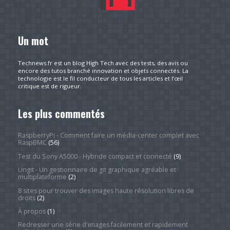
Un mot
Technews.fr est un blog High Tech avec des tests, des avis ou
encore des tutos branché innovation et objets connectés. La
technologie est le fil conducteur de tous les articles et l’œil
critique est de rigueur.
Les plus commentés
RaspberryPi - Comment faire un média-center complet avec
RaspBMC
(56)
Test du Sony A5000 - Hybride compact et connecté
(9)
Ungit - Un gestionnaire de git graphique agréable et
multiplateforme
(2)
8 sites pour trouver des images haute résolution libres de
droits
(2)
À propos
(1)
Redresser une série d'images facilement et rapidement