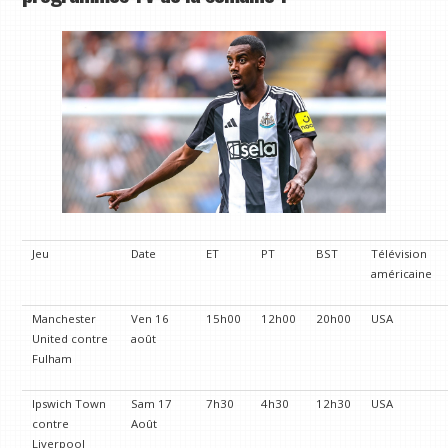
Jeu
Date
ET
PT
BST
Télévision
américaine
Manchester
Ven 16
15h00
12h00
20h00
USA
United contre
août
Fulham
Ipswich Town
Sam 17
7h30
4h30
12h30
USA
contre
Août
Liverpool